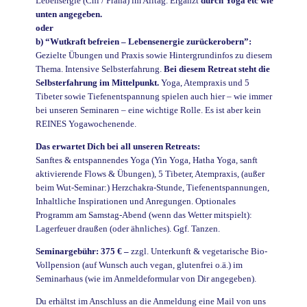
Lebensergie (Chi / Prana) im Alltag. Ergänzt
durch Yoga etc wie
unten angegeben.
oder
b) “Wutkraft befreien – Lebensenergie zurückerobern”:
Gezielte Übungen und Praxis sowie Hintergrundinfos zu diesem
Thema. Intensive Selbsterfahrung.
Bei diesem Retreat steht die
Selbsterfahrung im Mittelpunkt.
Yoga, Atempraxis und 5
Tibeter sowie Tiefenentspannung spielen auch hier – wie immer
bei unseren Seminaren – eine wichtige Rolle. Es ist aber kein
REINES Yogawochenende.
Das erwartet Dich bei all unseren Retreats:
Sanftes & entspannendes Yoga (Yin Yoga, Hatha Yoga, sanft
aktivierende Flows & Übungen), 5 Tibeter, Atempraxis, (außer
beim Wut-Seminar:) Herzchakra-Stunde, Tiefenentspannungen,
Inhaltliche Inspirationen und Anregungen. Optionales
Programm am Samstag-Abend (wenn das Wetter mitspielt):
Lagerfeuer draußen (oder ähnliches). Ggf. Tanzen.
Seminargebühr: 375 € –
zzgl. Unterkunft & vegetarische Bio-
Vollpension (auf Wunsch auch vegan, glutenfrei o.ä.) im
Seminarhaus (wie im Anmeldeformular von Dir angegeben).
Du erhältst im Anschluss an die Anmeldung eine Mail von uns