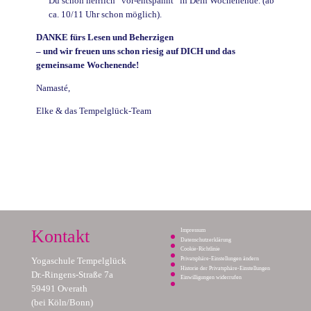
Du schon herrlich “vor-entspannt” in Dein Wochenende. (ab
ca. 10/11 Uhr schon möglich).
DANKE fürs Lesen und Beherzigen
– und wir freuen uns schon riesig auf DICH und das
gemeinsame Wochenende!
Namasté,
Elke & das Tempelglück-Team
Kontakt
Impressum
Datenschutzerklärung
Cookie-Richtlinie
Privatsphäre-Einstellungen ändern
Yogaschule Tempelglück
Historie der Privatsphäre-Einstellungen
Dr.-Ringens-Straße 7a
Einwilligungen widerrufen
59491 Overath
(bei Köln/Bonn)