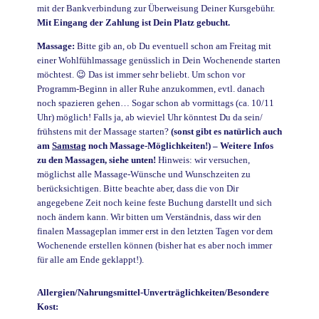
mit der Bankverbindung zur Überweisung Deiner Kursgebühr.
Mit Eingang der Zahlung ist Dein Platz gebucht.
Massage:
Bitte gib an, ob Du eventuell schon am Freitag mit
einer Wohlfühlmassage genüsslich in Dein Wochenende starten
möchtest. 😉 Das ist immer sehr beliebt. Um schon vor
Programm-Beginn in aller Ruhe anzukommen, evtl. danach
noch spazieren gehen… Sogar schon ab vormittags (ca. 10/11
Uhr) möglich! Falls ja, ab wieviel Uhr könntest Du da sein/
frühstens mit der Massage starten?
(sonst gibt es natürlich auch
am
Samstag
noch Massage-Möglichkeiten!) – Weitere Infos
zu den Massagen, siehe unten!
Hinweis: wir versuchen,
möglichst alle Massage-Wünsche und Wunschzeiten zu
berücksichtigen. Bitte beachte aber, dass die von Dir
angegebene Zeit noch keine feste Buchung darstellt und sich
noch ändern kann. Wir bitten um Verständnis, dass wir den
finalen Massageplan immer erst in den letzten Tagen vor dem
Wochenende erstellen können (bisher hat es aber noch immer
für alle am Ende geklappt!).
Allergien/Nahrungsmittel-Unverträglichkeiten/Besondere
Kost: