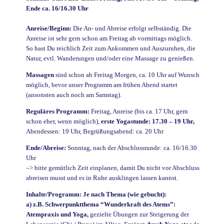
Ende ca. 16/16.30 Uhr
Anreise/Beginn:
Die An- und Abreise erfolgt selbständig. Die
Anreise ist sehr gern schon am Freitag ab vormittags möglich.
So hast Du reichlich Zeit zum Ankommen und Auszuruhen, die
Natur, evtl. Wanderungen und/oder eine Massage zu genießen.
Massagen
sind schon ab Freitag Morgen, ca. 10 Uhr auf Wunsch
möglich, bevor unser Programm am frühen Abend startet
(ansonsten auch noch am Samstag).
Reguläres Programm:
Freitag, Anreise (bis ca. 17 Uhr, gern
schon eher, wenn möglich),
erste Yogastunde: 17.30 – 19 Uhr,
Abendessen: 19 Uhr, Begrüßungsabend: ca. 20 Uhr
Ende/Abreise:
Sonntag, nach der Abschlussrunde: ca. 16/16.30
Uhr
–> bitte gemütlich Zeit einplanen, damit Du nicht vor Abschluss
abreisen musst und es in Ruhe ausklingen lassen kannst.
Inhalte/Programm: Je nach Thema (wie gebucht):
a) z.B. Schwerpunktthema “Wunderkraft des Atems”:
Atempraxis und Yoga,
gezielte Übungen zur Steigerung der