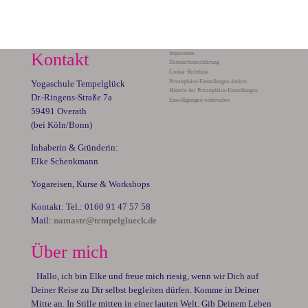
Kontakt
Impressum
Datenschutzerklärung
Cookie-Richtlinie
Privatsphäre-Einstellungen ändern
Yogaschule Tempelglück
Historie der Privatsphäre-Einstellungen
Dr.-Ringens-Straße 7a
Einwilligungen widerrufen
59491 Overath
(bei Köln/Bonn)
Inhaberin & Gründerin:
Elke Schenkmann
Yogareisen, Kurse & Workshops
Kontakt: Tel.: 0160 91 47 57 58
Mail:
namaste@tempelglueck.de
Über mich
Hallo, ich bin Elke und freue mich riesig, wenn wir Dich auf
Deiner Reise zu Dir selbst begleiten dürfen. Komme in Deiner
Mitte an. In Stille mitten in einer lauten Welt. Gib Deinem Leben