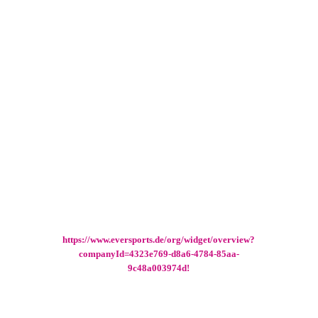
Buchungs-Software:
Eversports – Deine Schritt-f
ü
r-Schritt-Anleitung
A) Du erstellst Dir selbst ein Konto
bei Eversports /bzw. hast es schon
erstellt? (das wäre super)
ODER
B) Du hast evtl eine Einladungs-
Email von uns zu Eversports erhalten
– dann bitte auf den Anmeldelink in
der Email klicken und ein Passwort
erstellen.
Danach
log Dich hier ein
https://www.eversports.de/org/widget/overview?
companyId=4323e769-d8a6-4784-85aa-
9c48a003974d!
Wichtig: mit derselben Email Adresse und dem
neuen Passwort, dass Du gerade erstellt hast.