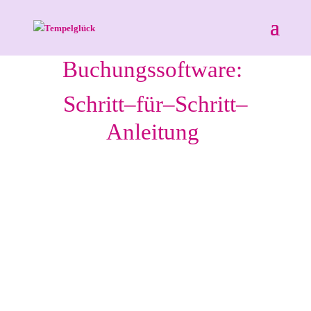
Buchungssoftware:
Schritt
–
f
ü
r
–
Schritt
–
Anleitung
Die von Tempelglück verwendete Yoga-