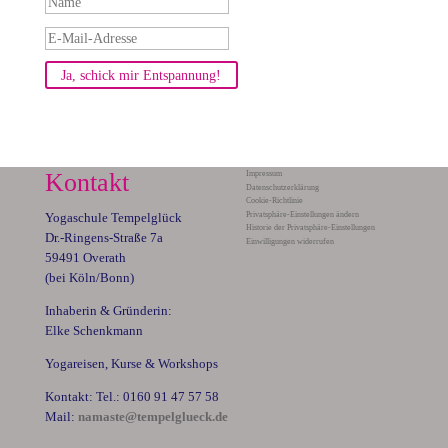
Ja, schick mir Entspannung!
Kontakt
Impressum
Datenschutzerklärung
Cookie-Richtlinie
Privatsphäre-Einstellungen ändern
Yogaschule Tempelglück
Historie der Privatsphäre-Einstellungen
Dr.-Ringens-Straße 7a
Einwilligungen widerrufen
59491 Overath
(bei Köln/Bonn)
Inhaberin & Gründerin:
Elke Schenkmann
Yogareisen, Kurse & Workshops
Kontakt: Tel.: 0160 91 47 57 58
Mail:
namaste@tempelglueck.de