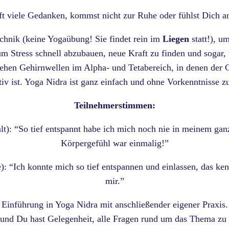
ft viele Gedanken, kommst nicht zur Ruhe oder fühlst Dich a
echnik (keine Yogaübung! Sie findet rein im
Liegen
statt!), u
m Stress schnell abzubauen, neue Kraft zu finden und soga
ehen Gehirnwellen im Alpha- und Tetabereich, in denen der G
tiv ist. Yoga Nidra ist ganz einfach und ohne Vorkenntnisse zu
Teilnehmerstimmen:
lt): “So tief entspannt habe ich mich noch nie in meinem ga
Körpergefühl war einmalig!”
): “Ich konnte mich so tief entspannen und einlassen, das ken
mir.”
 Einführung in Yoga Nidra mit anschließender eigener Praxis.
 und Du hast Gelegenheit, alle Fragen rund um das Thema zu 