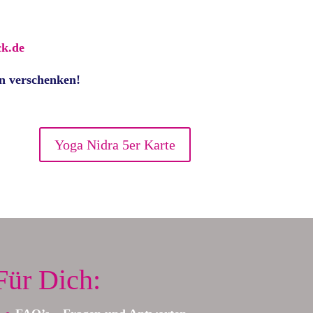
k.de
in verschenken!
Yoga Nidra 5er Karte
Für Dich: