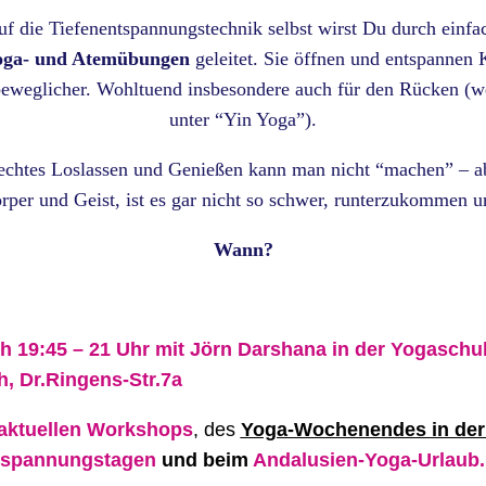
uf die Tiefenentspannungstechnik selbst wirst Du durch einfac
oga- und Atemübungen
geleitet. Sie öffnen und entspannen
weglicher. Wohltuend insbesondere auch für den Rücken (wei
unter “Yin Yoga”).
echtes Loslassen und Genießen kann man nicht “machen” – ab
rper und Geist, ist es gar nicht so schwer, runterzukommen u
Wann?
:
 19:45 – 21 Uhr mit Jörn Darshana in der
Yogaschul
, Dr.Ringens-Str.7a
aktuellen Workshops
, des
Yoga-Wochenendes in der 
ntspannungstagen
und beim
Andalusien-Yoga-Urlaub.