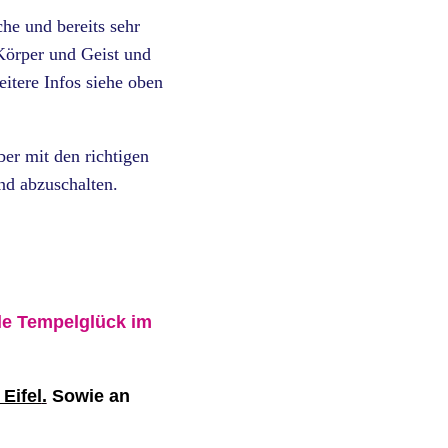
he und bereits sehr
 Körper und Geist und
tere Infos siehe oben
er mit den richtigen
nd abzuschalten.
e Tempelglück im
Eifel
.
Sowie an