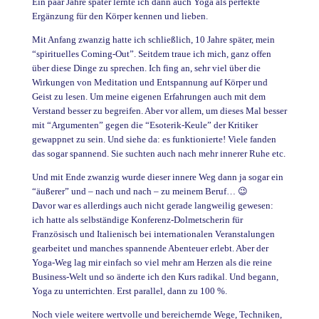
Ein paar Jahre später lernte ich dann auch Yoga als perfekte
Ergänzung für den Körper kennen und lieben.
Mit Anfang zwanzig hatte ich schließlich, 10 Jahre später, mein
“spirituelles Coming-Out”. Seitdem traue ich mich, ganz offen
über diese Dinge zu sprechen. Ich fing an, sehr viel über die
Wirkungen von Meditation und Entspannung auf Körper und
Geist zu lesen. Um meine eigenen Erfahrungen auch mit dem
Verstand besser zu begreifen. Aber vor allem, um dieses Mal besser
mit “Argumenten” gegen die “Esoterik-Keule” der Kritiker
gewappnet zu sein. Und siehe da: es funktionierte! Viele fanden
das sogar spannend. Sie suchten auch nach mehr innerer Ruhe etc.
Und mit Ende zwanzig wurde dieser innere Weg dann ja sogar ein
“äußerer” und – nach und nach – zu meinem Beruf… 😉
Davor war es allerdings auch nicht gerade langweilig gewesen:
ich hatte als selbständige Konferenz-Dolmetscherin für
Französisch und Italienisch bei internationalen Veranstalungen
gearbeitet und manches spannende Abenteuer erlebt. Aber der
Yoga-Weg lag mir einfach so viel mehr am Herzen als die reine
Business-Welt und so änderte ich den Kurs radikal. Und begann,
Yoga zu unterrichten. Erst parallel, dann zu 100 %.
Noch viele weitere wertvolle und bereichernde Wege, Techniken,