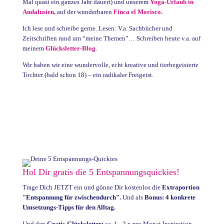
Mal quasi ein ganzes Jahr dauert) und unserem
Yoga-Urlaub in
Andalusien,
auf der wunderbaren
Finca el Morisco.
Ich lese und schreibe gerne. Lesen: V.a. Sachbücher und
Zeitschriften rund um “meine Themen”… Schreiben heute v.a. auf
meinem
Glücksletter-Blog
.
Wir haben wir eine wundervolle, echt kreative und tierbegeisterte
Tochter (bald schon 18) – ein radikaler Freigeist.
Hol Dir gratis die 5 Entspannungsquickies!
Trage Dich JETZT ein und gönne Dir kostenlos die
Extraportion
"Entspannung für zwischendurch".
Und als
Bonus: 4 konkrete
Umsetzungs-Tipps für den Alltag.
Und den
Gratis-Glücksletter:
ca. 1 - 2 x pro Monat Inspiration,