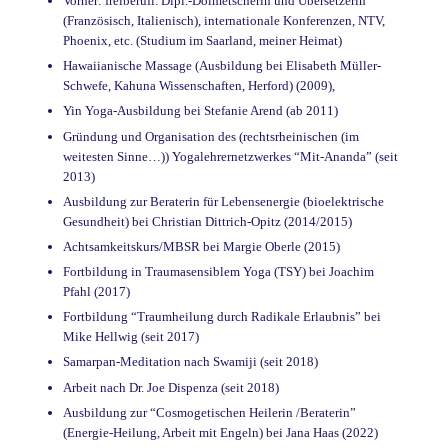
Vorher: freiberufl. Dipl.-Dolmetscherin und Übersetzerin
(Französisch, Italienisch), internationale Konferenzen, NTV,
Phoenix, etc. (Studium im Saarland, meiner Heimat)
Hawaiianische Massage (Ausbildung bei Elisabeth Müller-
Schwefe, Kahuna Wissenschaften, Herford) (2009),
Yin Yoga-Ausbildung bei Stefanie Arend (ab 2011)
Gründung und Organisation des (rechtsrheinischen (im
weitesten Sinne…)) Yogalehrernetzwerkes “Mit-Ananda” (seit
2013)
Ausbildung zur Beraterin für Lebensenergie (bioelektrische
Gesundheit) bei Christian Dittrich-Opitz (2014/2015)
Achtsamkeitskurs/MBSR bei Margie Oberle (2015)
Fortbildung in Traumasensiblem Yoga (TSY) bei Joachim
Pfahl (2017)
Fortbildung “Traumheilung durch Radikale Erlaubnis” bei
Mike Hellwig (seit 2017)
Samarpan-Meditation nach Swamiji (seit 2018)
Arbeit nach Dr. Joe Dispenza (seit 2018)
Ausbildung zur “Cosmogetischen Heilerin /Beraterin”
(Energie-Heilung, Arbeit mit Engeln) bei Jana Haas (2022)