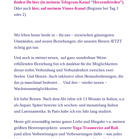
findest Du hier (in meinem Telegram-Kanal “Herzensfrieden”).
Oder auch
hier, auf meinem Vimeo-Kanal
(Beginne bei Tag 1
oder 2).
Wir leben heute beide in – für uns – inzwischen günstigeren
Umständen, und neuen Beziehungen, die unseren Herzen JETZT
richtig gut tun.
Und auch in meiner neuen, auf ganz wunderbare Weise
erfüllenden Beziehung bin ich dankbar für die Möglichkeiten
dieser tiefen Verbindung und Verbundenheit zwischen zwei
Seelen. Und Herzen. Auch inklusive allen Herausforderungen, die
das ja manchmal bedeutet… Und den – wieder neuen –
Wachstumsmöglichkeiten.
Ich liebe Reisen. Nach dem Abi lebte ich 13 Monate in Italien, u.a.
als Aupair. Später bereiste ich wochen- und monatelang Indien
und Lateinamerika. In Paris habe ich ein Jahr lang studiert.
Heute gilt reisemäßig meine ganze Liebe und Hingabe v.a. meinen
größten Herzensprojekten: unserer
Yoga-Traumreise auf Bali
(und allen Vorbereitungen und Verbesserungen dafür – was jedes