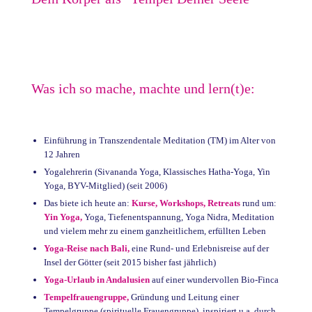
Was ich so mache, machte und lern(t)e:
Einführung in Transzendentale Meditation (TM) im Alter von
12 Jahren
Yogalehrerin (Sivananda Yoga, Klassisches Hatha-Yoga, Yin
Yoga, BYV-Mitglied) (seit 2006)
Das biete ich heute an:
Kurse,
Workshops,
Retreats
rund um:
Yin Yoga,
Yoga, Tiefenentspannung, Yoga Nidra, Meditation
und vielem mehr zu einem ganzheitlichem, erfüllten Leben
Yoga-Reise nach Bali,
eine Rund- und Erlebnisreise auf der
Insel der Götter (seit 2015 bisher fast jährlich)
Yoga-Urlaub in Andalusien
auf einer wundervollen Bio-Finca
Tempelfrauengruppe,
Gründung und Leitung einer
Tempelgruppe (spirituelle Frauengruppe), inspiriert u.a. durch