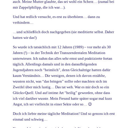
auch. Meine Mutter glaubte, das sei wohl ein Scherz… (zumal bei
mir Zappelphilipp, die ich war…).
Und hat redlich versucht, es erst zu überhören… dann zu
verhindern…
…und schließlich doch nachgegeben (sie meditierte selbst. Daher
hatten wir das!)
So wurde ich tatsächlich mit 12 Jahren (1989) – vor mehr als 30
Jahren (!) – in der Technik der Transzendentalen Meditation
unterwiesen. Ich nahm das alles sehr ernst und praktizierte fortan
täglich. Allerdings damals und in den darauffolgenden
Jugendjahren noch “heimlich”, denn Gleichaltrige hatten dafür
kaum Verständnis… Die wenigen, denen ich davon erzählte,
wussten nicht, was “das bringen” sollte oder machten sich im
Zweifel über mich lustig… Das tat weh. War es mir doch so ein
Glücks-Quell. Und auf intime Art “heilig” geworden, ohne dass
ich viel darüber wusste. Mein Freund hatte später sogar mal kurz
Angst, ich sei vielleicht in einer Sekte oder so… 😉
Doch ich liebte meine tägliche Meditation! Und so genoss ich erst
einmal und schwieg…