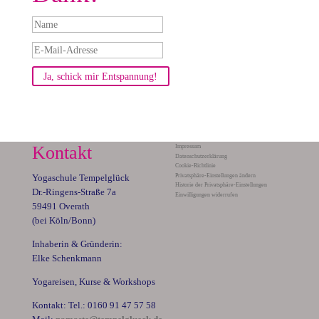
Ja, schick mir Entspannung!
Kontakt
Impressum
Datenschutzerklärung
Cookie-Richtlinie
Privatsphäre-Einstellungen ändern
Yogaschule Tempelglück
Historie der Privatsphäre-Einstellungen
Dr.-Ringens-Straße 7a
Einwilligungen widerrufen
59491 Overath
(bei Köln/Bonn)
Inhaberin & Gründerin:
Elke Schenkmann
Yogareisen, Kurse & Workshops
Kontakt: Tel.: 0160 91 47 57 58