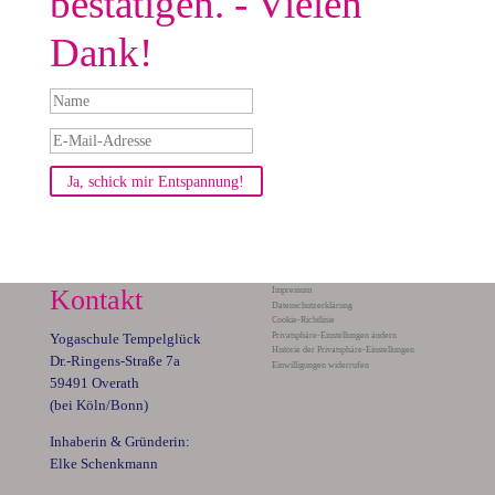
bestätigen. - Vielen
Dank!
Ja, schick mir Entspannung!
Kontakt
Impressum
Datenschutzerklärung
Cookie-Richtlinie
Privatsphäre-Einstellungen ändern
Yogaschule Tempelglück
Historie der Privatsphäre-Einstellungen
Dr.-Ringens-Straße 7a
Einwilligungen widerrufen
59491 Overath
(bei Köln/Bonn)
Inhaberin & Gründerin:
Elke Schenkmann