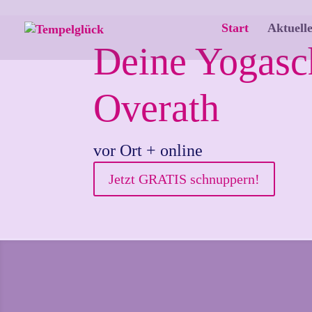
Start
Aktuelle
Deine Yogasc
Overath
vor
Ort + online
Jetzt GRATIS schnuppern!