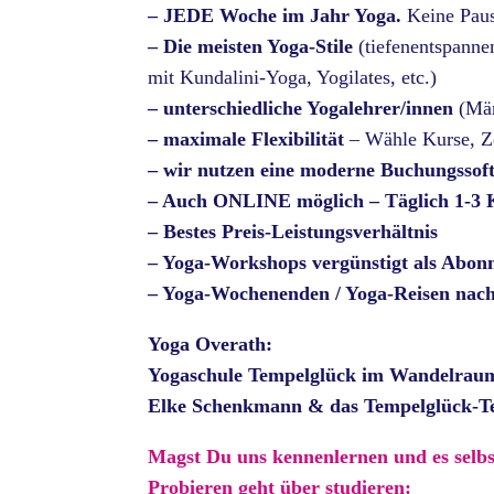
– JEDE Woche im Jahr Yoga.
Keine Paus
– Die meisten Yoga-Stile
(tiefenentspann
mit Kundalini-Yoga, Yogilates, etc.)
– unterschiedliche Yogalehrer/innen
(Mä
– maximale Flexibilität
– Wähle Kurse, Ze
– wir nutzen eine moderne Buchungsso
– Auch ONLINE möglich – Täglich 1-3 K
– Bestes Preis-Leistungsverhältnis
– Yoga-Workshops vergünstigt als Abonn
– Yoga-Wochenenden / Yoga-Reisen nach
Yoga Overath:
Yogaschule Tempelglück im Wandelraum 
Elke Schenkmann & das Tempelglück-
Magst Du uns kennenlernen und es selbs
Probieren geht über studieren: