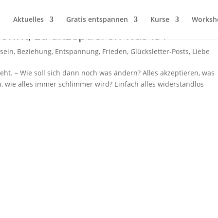
t
Aktuelles
Gratis entspannen
Kurse
Worksh
ohnt, zu akzeptieren was IST
sein
,
Beziehung
,
Entspannung
,
Frieden
,
Glücksletter-Posts
,
Liebe
eht. – Wie soll sich dann noch was ändern? Alles akzeptieren, was
, wie alles immer schlimmer wird? Einfach alles widerstandlos
.