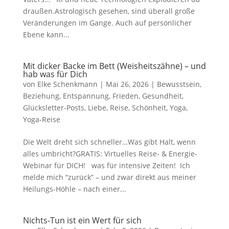
draußen.Astrologisch gesehen, sind überall große
Veränderungen im Gange. Auch auf persönlicher
Ebene kann...
Mit dicker Backe im Bett (Weisheitszähne) – und
hab was für Dich
von
Elke Schenkmann
|
Mai 26, 2026
|
Bewusstsein
,
Beziehung
,
Entspannung
,
Frieden
,
Gesundheit
,
Glücksletter-Posts
,
Liebe
,
Reise
,
Schönheit
,
Yoga
,
Yoga-Reise
Die Welt dreht sich schneller…Was gibt Halt, wenn
alles umbricht?GRATIS: Virtuelles Reise- & Energie-
Webinar für DICH! was für intensive Zeiten! Ich
melde mich “zurück” – und zwar direkt aus meiner
Heilungs-Höhle – nach einer...
Nichts-Tun ist ein Wert für sich