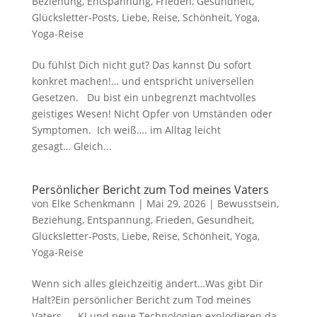
Beziehung
,
Entspannung
,
Frieden
,
Gesundheit
,
Glücksletter-Posts
,
Liebe
,
Reise
,
Schönheit
,
Yoga
,
Yoga-Reise
Du fühlst Dich nicht gut? Das kannst Du sofort
konkret machen!… und entspricht universellen
Gesetzen. Du bist ein unbegrenzt machtvolles
geistiges Wesen! Nicht Opfer von Umständen oder
Symptomen. Ich weiß…. im Alltag leicht
gesagt… Gleich...
Persönlicher Bericht zum Tod meines Vaters
von
Elke Schenkmann
|
Mai 29, 2026
|
Bewusstsein
,
Beziehung
,
Entspannung
,
Frieden
,
Gesundheit
,
Glücksletter-Posts
,
Liebe
,
Reise
,
Schönheit
,
Yoga
,
Yoga-Reise
Wenn sich alles gleichzeitig ändert…Was gibt Dir
Halt?Ein persönlicher Bericht zum Tod meines
Vaters… KI und neue Technologien explodieren da