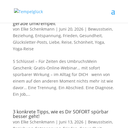
Ein Geschenk für Dich, wenn das Leben Dich
gerade umkrempelt
von
Elke Schenkmann
|
Juni 20, 2026
|
Bewusstsein
,
Beziehung
,
Entspannung
,
Frieden
,
Gesundheit
,
Glücksletter-Posts
,
Liebe
,
Reise
,
Schönheit
,
Yoga
,
Yoga-Reise
5 Schlüssel – Für Zeiten des UmbruchsMein
Geschenk: Gratis-Online-Webinar… mit sofort
spürbarer Wirkung – im Alltag für DICH wenn von
einem auf den anderen Moment nichts mehr ist wie
davor… Eine Trennung. Ein Abschied. Eine Diagnose.
Ein Job,...
3 konkrete Tipps, wie es Dir SOFORT spürbar
besser geht!
von
Elke Schenkmann
|
Juni 13, 2026
|
Bewusstsein
,