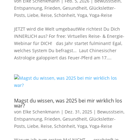
von
Elke Schenkmann
|
Feb. 5, 2026
|
Bewusstsein
,
Entspannung
,
Frieden
,
Gesundheit
,
Glücksletter-
Posts
,
Liebe
,
Reise
,
Schönheit
,
Yoga
,
Yoga-Reise
JETZT wird die Welt umgebautWie richtest Du Dich
INNERLICH aus? For free: Virtuelles Reise- & Energie-
Webinar für DICH! das Jahr startet fulminant! Egal,
welches System Du befragst… Laut Chinesischer
Astrologie galoppiert das Feuer-Pferd am 17....
Magst du wissen, was 2025 bei mir wirklich los
war?
von
Elke Schenkmann
|
Dez. 31, 2025
|
Bewusstsein
,
Entspannung
,
Frieden
,
Gesundheit
,
Glücksletter-
Posts
,
Liebe
,
Reise
,
Schönheit
,
Yoga
,
Yoga-Reise
Warum ich zum ersten Mal NICHT…… erschöpft in