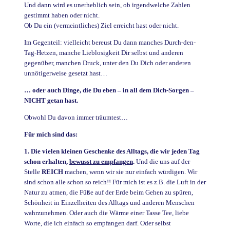
Und dann wird es unerheblich sein, ob irgendwelche Zahlen
gestimmt haben oder nicht.
Ob Du ein (vermeintliches) Ziel erreicht hast oder nicht.
Im Gegenteil: vielleicht bereust Du dann manches Durch-den-
Tag-Hetzen, manche Lieblosigkeit Dir selbst und anderen
gegenüber, manchen Druck, unter den Du Dich oder anderen
unnötigerweise gesetzt hast…
… oder auch Dinge, die Du eben – in all dem Dich-Sorgen –
NICHT getan hast.
Obwohl Du davon immer träumtest…
Für mich sind das:
1. Die vielen kleinen Geschenke des Alltags, die wir jeden Tag
schon erhalten,
bewusst zu empfangen
.
Und die uns auf der
Stelle
REICH
machen, wenn wir sie nur einfach würdigen. Wir
sind schon alle schon so reich!! Für mich ist es z.B. die Luft in der
Natur zu atmen, die Füße auf der Erde beim Gehen zu spüren,
Schönheit in Einzelheiten des Alltags und anderen Menschen
wahrzunehmen. Oder auch die Wärme einer Tasse Tee, liebe
Worte, die ich einfach so empfangen darf. Oder selbst