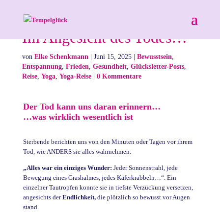
Im Angesicht des Todes…
von
Elke Schenkmann
|
Juni 15, 2025
|
Bewusstsein
,
Entspannung
,
Frieden
,
Gesundheit
,
Glücksletter-Posts
,
Reise
,
Yoga
,
Yoga-Reise
|
0 Kommentare
Der Tod kann uns daran erinnern…
…was wirklich wesentlich ist
Sterbende berichten uns von den Minuten oder Tagen vor ihrem
Tod, wie ANDERS sie alles wahrnehmen:
„Alles war ein einziges Wunder:
Jeder Sonnenstrahl, jede
Bewegung eines Grashalmes, jedes Käferkrabbeln…“. Ein
einzelner Tautropfen konnte sie in tiefste Verzückung versetzen,
angesichts der
Endlichkeit,
die plötzlich so bewusst vor Augen
stand.