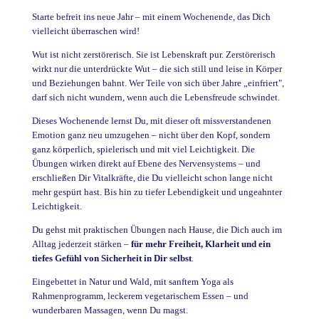
Starte befreit ins neue Jahr – mit einem Wochenende, das Dich
vielleicht überraschen wird!
Wut ist nicht zerstörerisch. Sie ist Lebenskraft pur. Zerstörerisch
wirkt nur die unterdrückte Wut – die sich still und leise in Körper
und Beziehungen bahnt. Wer Teile von sich über Jahre „einfriert",
darf sich nicht wundern, wenn auch die Lebensfreude schwindet.
Dieses Wochenende lernst Du, mit dieser oft missverstandenen
Emotion ganz neu umzugehen – nicht über den Kopf, sondern
ganz körperlich, spielerisch und mit viel Leichtigkeit. Die
Übungen wirken direkt auf Ebene des Nervensystems – und
erschließen Dir Vitalkräfte, die Du vielleicht schon lange nicht
mehr gespürt hast. Bis hin zu tiefer Lebendigkeit und ungeahnter
Leichtigkeit.
Du gehst mit praktischen Übungen nach Hause, die Dich auch im
Alltag jederzeit stärken –
für mehr Freiheit, Klarheit und ein
tiefes Gefühl von Sicherheit in Dir selbst
.
Eingebettet in Natur und Wald, mit sanftem Yoga als
Rahmenprogramm, leckerem vegetarischem Essen – und
wunderbaren Massagen, wenn Du magst.