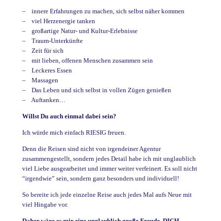
– innere Erfahrungen zu machen, sich selbst näher kommen
– viel Herzenergie tanken
– großartige Natur- und Kultur-Erlebnisse
– Traum-Unterkünfte
– Zeit für sich
– mit lieben, offenen Menschen zusammen sein
– Leckeres Essen
– Massagen
– Das Leben und sich selbst in vollen Zügen genießen
– Auftanken…
Willst Du auch einmal dabei sein?
Ich würde mich einfach RIESIG freuen.
Denn die Reisen sind nicht von irgendeiner Agentur
zusammengestellt, sondern jedes Detail habe ich mit unglaublich
viel Liebe ausgearbeitet und immer weiter verfeinert. Es soll nicht
“irgendwie” sein, sondern ganz besonders und individuell!
So bereite ich jede einzelne Reise auch jedes Mal aufs Neue mit
viel Hingabe vor.
Daher wäre es mir eine unglaublich große Freude, DICH