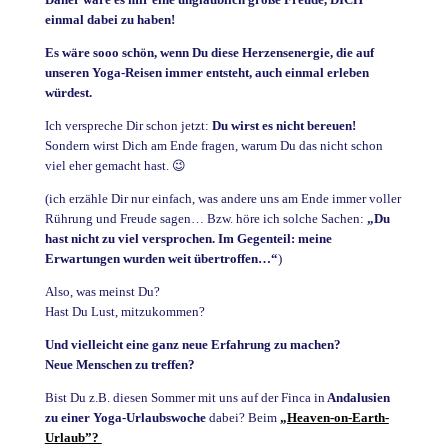
einmal dabei zu haben!
Es wäre sooo schön, wenn Du diese Herzensenergie, die auf
unseren Yoga-Reisen immer entsteht, auch einmal erleben
würdest.
Ich verspreche Dir schon jetzt:
Du wirst es nicht bereuen!
Sondern wirst Dich am Ende fragen, warum Du das nicht schon
viel eher gemacht hast. 😉
(ich erzähle Dir nur einfach, was andere uns am Ende immer voller
Rührung und Freude sagen… Bzw. höre ich solche Sachen:
„Du
hast nicht zu viel versprochen. Im Gegenteil: meine
Erwartungen wurden weit übertroffen…“
)
Also, was meinst Du?
Hast Du Lust, mitzukommen?
Und vielleicht eine ganz neue Erfahrung zu machen?
Neue Menschen zu treffen?
Bist Du z.B. diesen Sommer mit uns auf der Finca in
Andalusien
zu einer Yoga-Urlaubswoche
dabei? Beim
„Heaven-on-Earth-
Urlaub”?