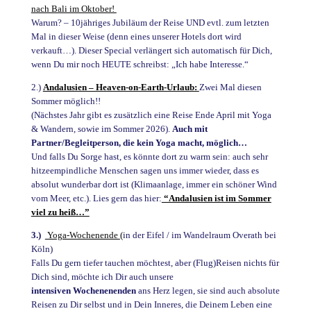
nach Bali im Oktober!
Warum? – 10jähriges Jubiläum der Reise UND evtl. zum letzten
Mal in dieser Weise (denn eines unserer Hotels dort wird
verkauft…). Dieser Special verlängert sich automatisch für Dich,
wenn Du mir noch HEUTE schreibst: „Ich habe Interesse.“
2.)
Andalusien – Heaven-on-Earth-Urlaub:
Zwei Mal diesen
Sommer möglich!!
(Nächstes Jahr gibt es zusätzlich eine Reise Ende April mit Yoga
& Wandern, sowie im Sommer 2026).
Auch mit
Partner/Begleitperson, die kein Yoga macht, möglich…
Und falls Du Sorge hast, es könnte dort zu warm sein: auch sehr
hitzeempindliche Menschen sagen uns immer wieder, dass es
absolut wunderbar dort ist (Klimaanlage, immer ein schöner Wind
vom Meer, etc.). Lies gern das hier:
“Andalusien ist im Sommer
viel zu heiß…”
3.)
Yoga-Wochenende
(
in der Eifel / im Wandelraum Overath bei
Köln)
Falls Du gern tiefer tauchen möchtest, aber (Flug)Reisen nichts für
Dich sind, möchte ich Dir auch unsere
intensiven Wochenenenden
ans Herz legen, sie sind auch absolute
Reisen zu Dir selbst und in Dein Inneres, die Deinem Leben eine