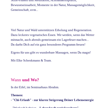
Stille-Phasen und Meditation, Achtsamkeitspraxis,
Bewusstseinsarbeit, Momente in der Natur, Massagemöglichkeit,
Gemeinschaft, uvm...
Viel Natur und Wald unterstützen Erholung und Regeneration.
Dazu leckeres vegetarisches Essen. Wir werden, wenn das Wetter
mitmacht, auch abends gemeinsam ein Lagerfeuer machen...
Du darfst Dich auf ein ganz besonderes Programm freuen!
Eigens für uns gibt es wunderbare Massagen, wenn Du magst!
Mit Elke Schenkmann & Team.
Wann
und Wo?
In der Eifel, im Seminarhaus Abrahm.
Themen:
- "Chi-Urlaub" - zur klaren Steigerung Deiner Lebensenergie
- "Wutkraft befreien
– Lebenskraft zurückerobern"