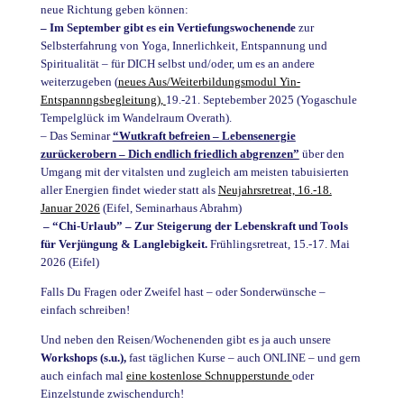
neue Richtung geben können:
– Im September gibt es ein Vertiefungswochenende
zur
Selbsterfahrung von Yoga, Innerlichkeit, Entspannung und
Spiritualität – für DICH selbst und/oder, um es an andere
weiterzugeben
(
neues Aus/Weiterbildungsmodul Yin-
Entspannngsbegleitung),
19.-21. Septebember 2025 (Yogaschule
Tempelglück im Wandelraum Overath).
– Das Seminar
“Wutkraft befreien – Lebensenergie
zurückerobern – Dich endlich friedlich abgrenzen”
über den
Umgang mit der vitalsten und zugleich am meisten tabuisierten
aller Energien findet wieder statt als
Neujahrsretreat, 16.-18.
Januar 2026
(Eifel, Seminarhaus Abrahm)
– “Chi-Urlaub” – Zur Steigerung der Lebenskraft und Tools
für Verjüngung & Langlebigkeit.
Frühlingsretreat, 15.-17. Mai
2026 (Eifel)
Falls Du Fragen oder Zweifel hast – oder Sonderwünsche –
einfach schreiben!
Und neben den Reisen/Wochenenden gibt es ja auch unsere
Workshops (s.u.),
fast täglichen Kurse – auch ONLINE – und gern
auch einfach mal
eine kostenlose Schnupperstunde
oder
Einzelstunde zwischendurch!