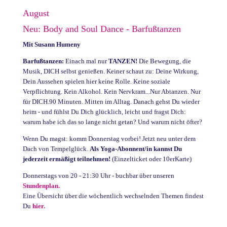
August
Neu: Body and Soul Dance - Barfußtanzen
Mit Susann Humeny
Barfußtanzen:
Einach mal nur
TANZEN!
Die Bewegung, die
Musik, DICH selbst genießen. Keiner schaut zu: Deine Wirkung,
Dein Aussehen spielen hier keine Rolle. Keine soziale
Verpflichtung. Kein Alkohol. Kein Nervkram...Nur Abtanzen. Nur
für DICH.90 Minuten. Mitten im Alltag. Danach gehst Du wieder
heim - und fühlst Du Dich glücklich, leicht und fragst Dich:
warum habe ich das so lange nicht getan? Und warum nicht öfter?
Wenn Du magst: komm Donnerstag vorbei! Jetzt neu unter dem
Dach von Tempelglück.
Als Yoga-Abonnent/in kannst Du
jederzeit ermäßigt teilnehmen!
(Einzelticket oder 10erKarte)
Donnerstags von 20 - 21:30 Uhr - buchbar über unseren
Stundenplan.
Eine Übersicht über die wöchentlich wechselnden Themen findest
Du
hier.