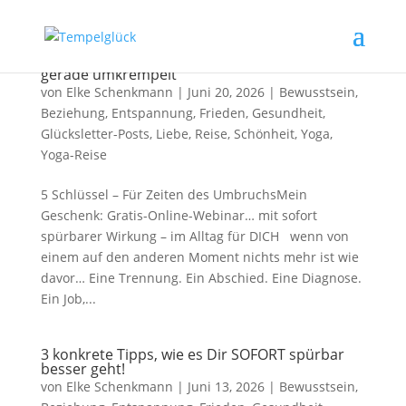
Ein Geschenk für Dich, wenn das Leben Dich
gerade umkrempelt
von
Elke Schenkmann
|
Juni 20, 2026
|
Bewusstsein
,
Beziehung
,
Entspannung
,
Frieden
,
Gesundheit
,
Glücksletter-Posts
,
Liebe
,
Reise
,
Schönheit
,
Yoga
,
Yoga-Reise
5 Schlüssel – Für Zeiten des UmbruchsMein
Geschenk: Gratis-Online-Webinar… mit sofort
spürbarer Wirkung – im Alltag für DICH wenn von
einem auf den anderen Moment nichts mehr ist wie
davor… Eine Trennung. Ein Abschied. Eine Diagnose.
Ein Job,...
3 konkrete Tipps, wie es Dir SOFORT spürbar
besser geht!
von
Elke Schenkmann
|
Juni 13, 2026
|
Bewusstsein
,