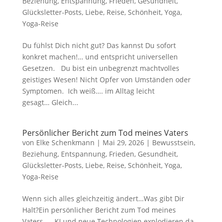
Beziehung
,
Entspannung
,
Frieden
,
Gesundheit
,
Glücksletter-Posts
,
Liebe
,
Reise
,
Schönheit
,
Yoga
,
Yoga-Reise
Du fühlst Dich nicht gut? Das kannst Du sofort
konkret machen!… und entspricht universellen
Gesetzen. Du bist ein unbegrenzt machtvolles
geistiges Wesen! Nicht Opfer von Umständen oder
Symptomen. Ich weiß…. im Alltag leicht
gesagt… Gleich...
Persönlicher Bericht zum Tod meines Vaters
von
Elke Schenkmann
|
Mai 29, 2026
|
Bewusstsein
,
Beziehung
,
Entspannung
,
Frieden
,
Gesundheit
,
Glücksletter-Posts
,
Liebe
,
Reise
,
Schönheit
,
Yoga
,
Yoga-Reise
Wenn sich alles gleichzeitig ändert…Was gibt Dir
Halt?Ein persönlicher Bericht zum Tod meines
Vaters… KI und neue Technologien explodieren da