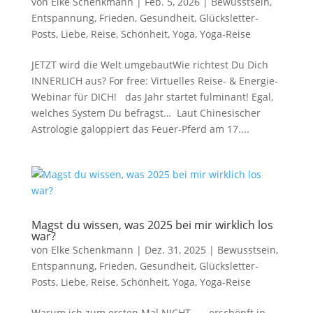
von
Elke Schenkmann
|
Feb. 5, 2026
|
Bewusstsein
,
Entspannung
,
Frieden
,
Gesundheit
,
Glücksletter-
Posts
,
Liebe
,
Reise
,
Schönheit
,
Yoga
,
Yoga-Reise
JETZT wird die Welt umgebautWie richtest Du Dich
INNERLICH aus? For free: Virtuelles Reise- & Energie-
Webinar für DICH! das Jahr startet fulminant! Egal,
welches System Du befragst… Laut Chinesischer
Astrologie galoppiert das Feuer-Pferd am 17....
Magst du wissen, was 2025 bei mir wirklich los
war?
von
Elke Schenkmann
|
Dez. 31, 2025
|
Bewusstsein
,
Entspannung
,
Frieden
,
Gesundheit
,
Glücksletter-
Posts
,
Liebe
,
Reise
,
Schönheit
,
Yoga
,
Yoga-Reise
Warum ich zum ersten Mal NICHT…… erschöpft in