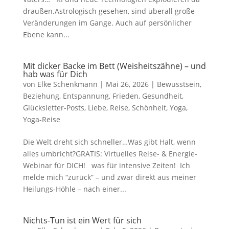
draußen.Astrologisch gesehen, sind überall große
Veränderungen im Gange. Auch auf persönlicher
Ebene kann...
Mit dicker Backe im Bett (Weisheitszähne) – und
hab was für Dich
von
Elke Schenkmann
|
Mai 26, 2026
|
Bewusstsein
,
Beziehung
,
Entspannung
,
Frieden
,
Gesundheit
,
Glücksletter-Posts
,
Liebe
,
Reise
,
Schönheit
,
Yoga
,
Yoga-Reise
Die Welt dreht sich schneller…Was gibt Halt, wenn
alles umbricht?GRATIS: Virtuelles Reise- & Energie-
Webinar für DICH! was für intensive Zeiten! Ich
melde mich “zurück” – und zwar direkt aus meiner
Heilungs-Höhle – nach einer...
Nichts-Tun ist ein Wert für sich