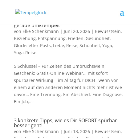
Ein Geschenk für Dich, wenn das Leben Dich
gerade umkrempelt
von
Elke Schenkmann
|
Juni 20, 2026
|
Bewusstsein
,
Beziehung
,
Entspannung
,
Frieden
,
Gesundheit
,
Glücksletter-Posts
,
Liebe
,
Reise
,
Schönheit
,
Yoga
,
Yoga-Reise
5 Schlüssel – Für Zeiten des UmbruchsMein
Geschenk: Gratis-Online-Webinar… mit sofort
spürbarer Wirkung – im Alltag für DICH wenn von
einem auf den anderen Moment nichts mehr ist wie
davor… Eine Trennung. Ein Abschied. Eine Diagnose.
Ein Job,...
3 konkrete Tipps, wie es Dir SOFORT spürbar
besser geht!
von
Elke Schenkmann
|
Juni 13, 2026
|
Bewusstsein
,