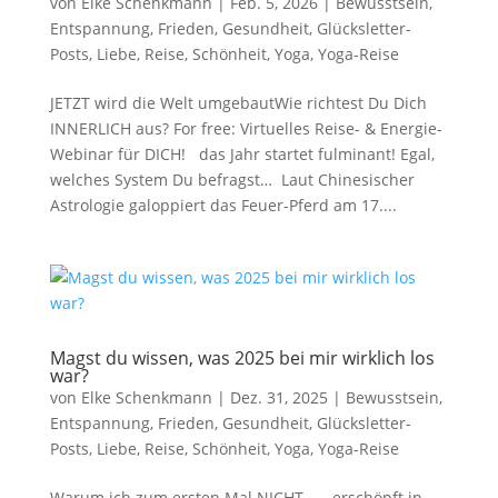
von
Elke Schenkmann
|
Feb. 5, 2026
|
Bewusstsein
,
Entspannung
,
Frieden
,
Gesundheit
,
Glücksletter-
Posts
,
Liebe
,
Reise
,
Schönheit
,
Yoga
,
Yoga-Reise
JETZT wird die Welt umgebautWie richtest Du Dich
INNERLICH aus? For free: Virtuelles Reise- & Energie-
Webinar für DICH! das Jahr startet fulminant! Egal,
welches System Du befragst… Laut Chinesischer
Astrologie galoppiert das Feuer-Pferd am 17....
Magst du wissen, was 2025 bei mir wirklich los
war?
von
Elke Schenkmann
|
Dez. 31, 2025
|
Bewusstsein
,
Entspannung
,
Frieden
,
Gesundheit
,
Glücksletter-
Posts
,
Liebe
,
Reise
,
Schönheit
,
Yoga
,
Yoga-Reise
Warum ich zum ersten Mal NICHT…… erschöpft in