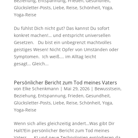
Beziehung
,
Entspannung
,
Frieden
,
Gesundheit
,
Glücksletter-Posts
,
Liebe
,
Reise
,
Schönheit
,
Yoga
,
Yoga-Reise
Du fühlst Dich nicht gut? Das kannst Du sofort
konkret machen!… und entspricht universellen
Gesetzen. Du bist ein unbegrenzt machtvolles
geistiges Wesen! Nicht Opfer von Umständen oder
Symptomen. Ich weiß…. im Alltag leicht
gesagt… Gleich...
Persönlicher Bericht zum Tod meines Vaters
von
Elke Schenkmann
|
Mai 29, 2026
|
Bewusstsein
,
Beziehung
,
Entspannung
,
Frieden
,
Gesundheit
,
Glücksletter-Posts
,
Liebe
,
Reise
,
Schönheit
,
Yoga
,
Yoga-Reise
Wenn sich alles gleichzeitig ändert…Was gibt Dir
Halt?Ein persönlicher Bericht zum Tod meines
Vaters… KI und neue Technologien explodieren da