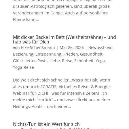
draußen.Astrologisch gesehen, sind überall große
Veränderungen im Gange. Auch auf persönlicher
Ebene kann...
Mit dicker Backe im Bett (Weisheitszähne) – und
hab was für Dich
von
Elke Schenkmann
|
Mai 26, 2026
|
Bewusstsein
,
Beziehung
,
Entspannung
,
Frieden
,
Gesundheit
,
Glücksletter-Posts
,
Liebe
,
Reise
,
Schönheit
,
Yoga
,
Yoga-Reise
Die Welt dreht sich schneller…Was gibt Halt, wenn
alles umbricht?GRATIS: Virtuelles Reise- & Energie-
Webinar für DICH! was für intensive Zeiten! Ich
melde mich “zurück” – und zwar direkt aus meiner
Heilungs-Höhle – nach einer...
Nichts-Tun ist ein Wert für sich