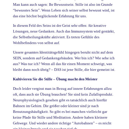
Man kann auch sagen: Ihr Bewusstsein. Stille ist also im Grunde
“bewusstes Sein”. Wenn Leben sich seiner selbst bewusst wird, ist
das eine höchst beglückende Erfahrung für uns.
In diesem Feld des Seins ist der Geist sehr offen: für kreative
Lösungen, neue Gedanken. Auch das Immunsystem wird gestärkt,
die Selbstheilungskräfte aktiviert. Es treten Gefühle des
Wohlbefindens von selbst auf.
Unsere gesamtes Identitätsgefühl hingegen beruht nicht auf dem
SEIN, sondern auf Gedankengebäuden. Wer bin ich? Wie sehe ich
aus? Was tue ich? Wenn all das für einen Moment schweigt, was
bleibt dann noch übrig? – DAS ist jene Stille, die hier gemeint ist.
Kultivieren Sie die Stille –
Übung macht den Meister
Doch leider vergisst man in Bezug auf innere Erfahrungen allzu
oft, dass auch sie Übung brauchen! Sie sind kein Zufallsprodukt.
Neurophysiologisch gesehen gibt es tatsächlich auch hierfür
Bahnen im Gehirn. Die größer oder kleiner sind je nach
Benutzungshäufigkeit. So gibt es bei manchen vielleicht gar
keine Pfade für Stille und Meditation. Andere haben kleinere
Gehwege. Und wieder andere richtige “Autobahnen” – es reicht
ein kleiner Impuls und sie tauchen tief ab.