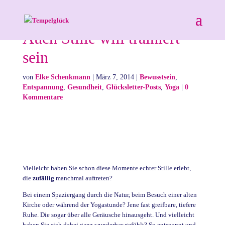
Auch Stille will trainiert
sein
von
Elke Schenkmann
|
März 7, 2014
|
Bewusstsein
,
Entspannung
,
Gesundheit
,
Glücksletter-Posts
,
Yoga
|
0
Kommentare
Vielleicht haben Sie schon diese Momente echter Stille erlebt,
die
zufällig
manchmal auftreten?
Bei einem Spaziergang durch die Natur, beim Besuch einer alten
Kirche oder während der Yogastunde? Jene fast greifbare, tiefere
Ruhe. Die sogar über alle Geräusche hinausgeht. Und vielleicht
haben Sie sich dabei ganz wunderbar gefühlt? So entspannt und