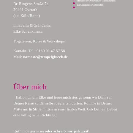
Historie der Privatsphäre-Einstellungen
Dr.-Ringens-Straße 7a
Einwilligungen widerrufen
59491 Overath
(bei Köln/Bonn)
Inhaberin & Gründerin:
Elke Schenkmann
Yogareisen, Kurse & Workshops
Kontakt: Tel.: 0160 91 47 57 58
Mail:
namaste@tempelglueck.de
Über mich
Hallo, ich bin Elke und freue mich riesig, wenn wir Dich auf
Deiner Reise zu Dir selbst begleiten dürfen. Komme in Deiner
Mitte an. In Stille mitten in einer lauten Welt. Gib Deinem Leben
eine völlig neue Richtung!
Ruf’ mich gerne an
oder schreib mir jederzeit!