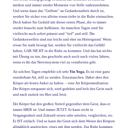
merken und immer wieder Momente von Stille wahrzunehmen.
Und wenn dann das “Gröbste” an Gedankenarbeit durch ist,
werden Sie sicher von alleine etwas tiefer in die Ruhe eintauchen.
Doch haben Sie Geduld mit dieser ersten Phase, die es immer
wieder braucht zum Aufklaren. An manchen Tagen sind Sie
vielleicht auch sofort präsent und “tief” und still. Die
Gedankenwellen sind nur leicht und eher im Hintergrund. Wenn
etwas Sie stark bewegt hat, werden Sie vielleicht das Gefühl
haben, GAR NICHT in die Ruhe zu kommen. Und das hat nichts
mit Übung zu tun, das geschieht auch noch nach vielen Jahren,
wenn es für das Nervensystem viel zu verarbeiten gibt.
An solchen Tagen empfehle ich sehr
Yin Yoga.
Es ist eine ganz
wunderbare Art, still zu werden. Einzutauchen. Dabei aber den
Körper als festen Anker zu haben. – eine Art Körpermeditation.
Der Körper entspannt sich, wird gedehnt und holt den Geist nach
und nach zurück ins Hier und Jetzt.
Der Körper hat den großen Vorteil gegenüber dem Geist, dass er
immer HIER ist. Und immer JETZT. Er kann nicht in
Vergangenheit und Zukunft reisen oder urteilen, vergleichen, etc.
Er IST einfach. Und so kann der Geist sich dem Wesen des Körpers
allmählich angleichen, eines mit ihm werden. Zur Ruhe kommen.