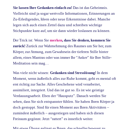
Sie lassen Ihre Gedanken einfach zu!
Das ist das Geheimnis.
Vielleicht sind ja sogar wertvolle Informationen, Erinnerungen an
Zu-Erledigendes, Ideen oder neue Erkenntnisse dabei. Manche
legen sich auch einen Zettel dazu und schreiben wichtige
Stichpunkte kurz auf, um sie dann wieder loslassen zu können.
Der Trick ist: Wenn Sie
merken
, dass Sie denken, kommen Sie
zurück!
Zurück zur Wahrnehmung des Raumes um Sie her, zum
Körper, zur Atmung, zum Gewahrsein der tieferen Stille hinter
allem, eines Mantras oder was immer Ihr “Anker” für Ihre Stille-
Meditation sein mag…
Was viele nicht wissen:
Gedanken sind Stresslösung!
In dem
Moment, wenn äußerlich alles zur Ruhe kommt, geht es mental oft
erst richtig zur Sache. Alles Geschehene wird verarbeitet,
assimiliert, integriert. Und das ist gut so. Es ist wie geistige
Verdauungsarbeit. Eben der “Hausputz”. Danach werden Sie
sehen, dass Sie sich entspannter fühlen. Sie haben Ihren Körper ja
doch gestoppt. Sind für einen Moment aus Ihren Aktivitäten –
zumindest äußerlich – ausgestiegen und haben sich diesen
Freiraum gegönnt. Jetzt “rattert” es innerlich weiter.
Mit etwas Übung gelingt es Ihnen, das schneller bewusst zu