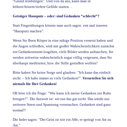
“Grund reinbringen”. Und von da aus, kann man in
höhere/feinere/tiefere Gefilde starten…
Geistiger Hausputz – oder: sind Gedanken “schlecht”?
Statt Fingerübungen könnte man auch sagen: erst mal inneren
“Hausputz machen”.
Wenn Sie Ihren Körper in eine ruhige Position versetzt haben und
die Augen schließen, wird mit großer Wahrscheinlichkeit zunächst
ein Gedankensturm losgehen, viele Bilder werden auftauchen, Sie
werden zeitweise wahrscheinlich sogar völlig vergessen, dass Sie
überhaupt meditieren, bzw. die Stille genießen wollten!
Bitte haben Sie keine Sorge und glauben: “Ich kann das einfach
nicht. – Ich habe immer so viele Gedanken!”.
Verurteilen Sie sich
niemals für Ihre Gedanken!
Oft höre ich die Frage: “Wie kann ich meine Gedanken zur Ruhe
bringen?”. Die Antwort ist: wir tun das gar nicht. Das würde nur
weiteren Stress und Spannung verursachen. Gedanken sind ganz
normal!!
Die Inder sagen: “Der Geist ist wie ein Affe, er springt von Ast zu
Ast.”