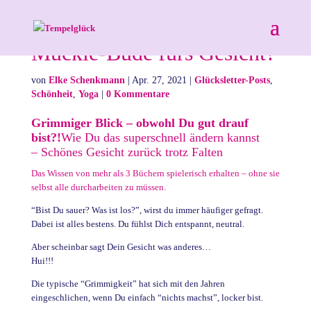
Muckie-Bude fürs Gesicht?
von
Elke Schenkmann
|
Apr. 27, 2021
|
Glücksletter-Posts
,
Schönheit
,
Yoga
|
0 Kommentare
Grimmiger Blick – obwohl Du gut drauf
bist?!
Wie Du das superschnell ändern kannst
– Schönes Gesicht zurück trotz Falten
Das Wissen von mehr als 3 Büchern spielerisch erhalten – ohne sie
selbst alle durcharbeiten zu müssen.
“Bist Du sauer? Was ist los?”, wirst du immer häufiger gefragt.
Dabei ist alles bestens. Du fühlst Dich entspannt, neutral.
Aber scheinbar sagt Dein Gesicht was anderes…
Hui!!!
Die typische “Grimmigkeit” hat sich mit den Jahren
eingeschlichen, wenn Du einfach “nichts machst”, locker bist.