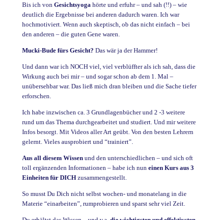
Bis ich von
Gesichtsyoga
hörte und erfuhr – und sah (!!) – wie
deutlich die Ergebnisse bei anderen dadurch waren. Ich war
hochmotiviert. Wenn auch skeptisch, ob das nicht einfach – bei
den anderen – die guten Gene waren.
Mucki-Bude fürs Gesicht?
Das wär ja der Hammer!
Und dann war ich NOCH viel, viel verblüffter als ich sah, dass die
Wirkung auch bei mir – und sogar schon ab dem 1. Mal –
unübersehbar war. Das ließ mich dran bleiben und die Sache tiefer
erforschen.
Ich habe inzwischen ca. 3 Grundlagenbücher und 2 -3 weitere
rund um das Thema durchgearbeitet und studiert. Und mir weitere
Infos besorgt. Mit Videos aller Art geübt. Von den besten Lehrern
gelernt. Vieles ausprobiert und “trainiert”.
Aus all diesem Wissen
und den unterschiedlichen – und sich oft
toll ergänzenden Informationen – habe ich nun
einen Kurs aus 3
Einheiten für DICH
zusammengestellt.
So musst Du Dich nicht selbst wochen- und monatelang in die
Materie “einarbeiten”, rumprobieren und sparst sehr viel Zeit.
Du erhältst das Wissen – und v.a.
die wichtigsten und effektivsten