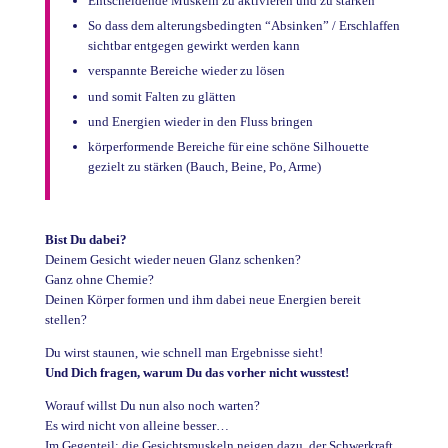
Entscheidende Muskeln zu aktivieren und zu stärken
So dass dem alterungsbedingten “Absinken” / Erschlaffen
sichtbar entgegen gewirkt werden kann
verspannte Bereiche wieder zu lösen
und somit Falten zu glätten
und Energien wieder in den Fluss bringen
körperformende Bereiche für eine schöne Silhouette
gezielt zu stärken (Bauch, Beine, Po, Arme)
Bist Du dabei?
Deinem Gesicht wieder neuen Glanz schenken?
Ganz ohne Chemie?
Deinen Körper formen und ihm dabei neue Energien bereit
stellen?
Du wirst staunen, wie schnell man Ergebnisse sieht!
Und Dich fragen, warum Du das vorher nicht wusstest!
Worauf willst Du nun also noch warten?
Es wird nicht von alleine besser…
Im Gegenteil: die Gesichtsmuskeln neigen dazu, der Schwerkraft