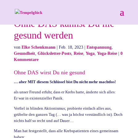
Ohne DAS kannst Du nie
gesund werden
von
Elke Schenkmann
|
Feb. 18, 2023
|
Entspannung
,
Gesundheit
,
Glücksletter-Posts
,
Reise
,
Yoga
,
Yoga-Reise
|
0
Kommentare
Ohne DAS wirst Du nie gesund
… aber MIT diesem Schlüssel bist Du nicht mehr machtlos!
als unser Freund erfuhr, dass er Krebs hatte, änderte sich alles:
Er war in existenzieller Panik.
Verfiel in blinden Aktionismus; probierte einfach alles aus,
grübelte den ganzen Tag (… was ja höchst verständlich ist). Doch
nichts half so recht und auf Dauer…
Man hat festgestellt, dass alle Krebspatienten eines gemeinsam
haben: