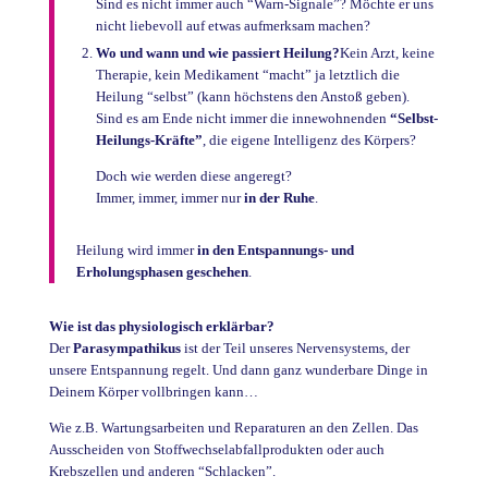
Sind es nicht immer auch “Warn-Signale”? Möchte er uns
nicht liebevoll auf etwas aufmerksam machen?
Wo und wann und wie passiert Heilung?
Kein Arzt, keine
Therapie, kein Medikament “macht” ja letztlich die
Heilung “selbst” (kann höchstens den Anstoß geben).
Sind es am Ende nicht immer die innewohnenden
“Selbst-
Heilungs-Kräfte”
, die eigene Intelligenz des Körpers?
Doch wie werden diese angeregt?
Immer, immer, immer nur
in der Ruhe
.
Heilung wird immer
in den Entspannungs- und
Erholungsphasen geschehen
.
Wie ist das physiologisch erklärbar?
Der
Parasympathikus
ist der Teil unseres Nervensystems, der
unsere Entspannung regelt. Und dann ganz wunderbare Dinge in
Deinem Körper vollbringen kann…
Wie z.B. Wartungsarbeiten und Reparaturen an den Zellen. Das
Ausscheiden von Stoffwechselabfallprodukten oder auch
Krebszellen und anderen “Schlacken”.