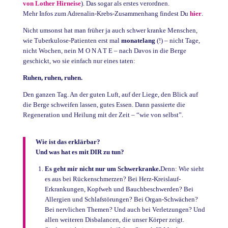
von Lother Hirneise
). Das sogar als erstes verordnen.
Mehr Infos zum Adrenalin-Krebs-Zusammenhang findest Du
hier
.
Nicht umsonst hat man früher ja auch schwer kranke Menschen,
wie Tuberkulose-Patienten erst mal
monatelang
(!) – nicht Tage,
nicht Wochen, nein M O N A T E – nach Davos in die Berge
geschickt, wo sie einfach nur eines taten:
Ruhen, ruhen, ruhen.
Den ganzen Tag. An der guten Luft, auf der Liege, den Blick auf
die Berge schweifen lassen, gutes Essen. Dann passierte die
Regeneration und Heilung mit der Zeit – “wie von selbst”.
Wie ist das erklärbar?
Und was hat es mit DIR zu tun?
Es geht mir nicht nur um Schwerkranke.
Denn: Wie sieht
es aus bei Rückenschmerzen? Bei Herz-Kreislauf-
Erkrankungen, Kopfweh und Bauchbeschwerden? Bei
Allergien und Schlafstörungen? Bei Organ-Schwächen?
Bei nervlichen Themen? Und auch bei Verletzungen? Und
allen weiteren Disbalancen, die unser Körper zeigt.