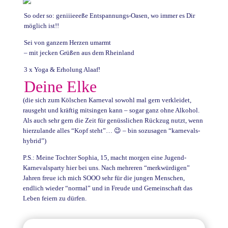
So oder so: geniiieeeße Entspannungs-Oasen, wo immer es Dir
möglich ist!!
Sei von ganzem Herzen umarmt
– mit jecken Grüßen aus dem Rheinland
3 x Yoga & Erholung Alaaf!
Deine Elke
(die sich zum Kölschen Karneval sowohl mal gern verkleidet,
rausgeht und kräftig mitsingen kann – sogar ganz ohne Alkohol.
Als auch sehr gern die Zeit für genüsslichen Rückzug nutzt, wenn
hierzulande alles “Kopf steht”… 😉 – bin sozusagen “karnevals-
hybrid”)
P.S.: Meine Tochter Sophia, 15, macht morgen eine Jugend-
Karnevalsparty hier bei uns. Nach mehreren “merkwürdigen”
Jahren freue ich mich SOOO sehr für die jungen Menschen,
endlich wieder “normal” und in Freude und Gemeinschaft das
Leben feiern zu dürfen.