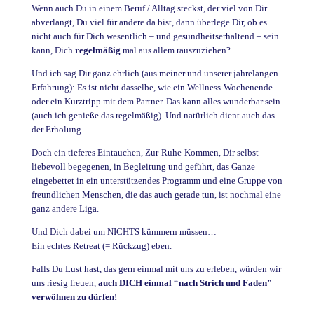
Wenn auch Du in einem Beruf / Alltag steckst, der viel von Dir
abverlangt, Du viel für andere da bist, dann überlege Dir, ob es
nicht auch für Dich wesentlich – und gesundheitserhaltend – sein
kann, Dich
regelmäßig
mal aus allem rauszuziehen?
Und ich sag Dir ganz ehrlich (aus meiner und unserer jahrelangen
Erfahrung): Es ist nicht dasselbe, wie ein Wellness-Wochenende
oder ein Kurztripp mit dem Partner. Das kann alles wunderbar sein
(auch ich genieße das regelmäßig). Und natürlich dient auch das
der Erholung.
Doch ein tieferes Eintauchen, Zur-Ruhe-Kommen, Dir selbst
liebevoll begegenen, in Begleitung und geführt, das Ganze
eingebettet in ein unterstützendes Programm und eine Gruppe von
freundlichen Menschen, die das auch gerade tun, ist nochmal eine
ganz andere Liga.
Und Dich dabei um NICHTS kümmern müssen…
Ein echtes Retreat (= Rückzug) eben.
Falls Du Lust hast, das gern einmal mit uns zu erleben, würden wir
uns riesig freuen,
auch DICH einmal “nach Strich und Faden”
verwöhnen zu dürfen!