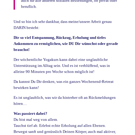
auch für alle anderen sozialen Beziehungen, ob privat oder
beruflich.
Und so bin ich sehr dankbar, dass meine/unsere Arbeit genau
DARIN besteht:
Dir so viel Entspannung, Rückzug, Erholung und tiefes
Ankommen zu ermöglichen, wie DU Dir wünschst oder gerade
brauchst!
Der wöchentliche Yogakurs kann dabei eine unglaubliche
Unterstützung im Alltag sein. Und es ist verblüffend, was in
alleine 90 Minuten pro Woche schon möglich ist!
Da kannst Du Dir denken, was ein ganzes Wochenend-Retreat
bewirken kann!
Es ist unglaublich, was wir da hinterher oft an Rückmeldungen
hören…
Was passiert dabei?
Du bist mal weg von allem.
Tauchst tief ab. Erlebst echte Erholung auf allen Ebenen.
Bewegst sanft und genüsslich Deinen Körper, auch mal aktiver,