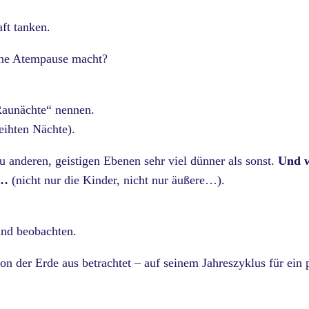
ft tanken.
lche Atempause macht?
„Raunächte“ nennen.
eihten Nächte).
 zu anderen, geistigen Ebenen sehr viel dünner als sonst.
Und w
n…
(nicht nur die Kinder, nicht nur äußere…).
and beobachten.
von der Erde aus betrachtet – auf seinem Jahreszyklus für ein 