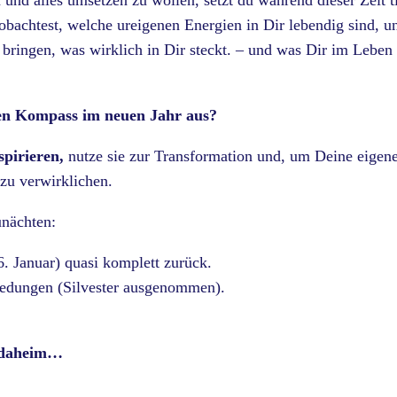
und alles umsetzen zu wollen, setzt du während dieser Zeit t
bachtest, welche ureigenen Energien in Dir lebendig sind, u
bringen, was wirklich in Dir steckt. – und was Dir im Leben
ren Kompass im neuen Jahr aus?
spirieren,
nutze sie zur Transformation und, um Deine eigen
zu verwirklichen.
unächten:
6. Januar) quasi komplett zurück.
bredungen (Silvester ausgenommen).
e daheim…