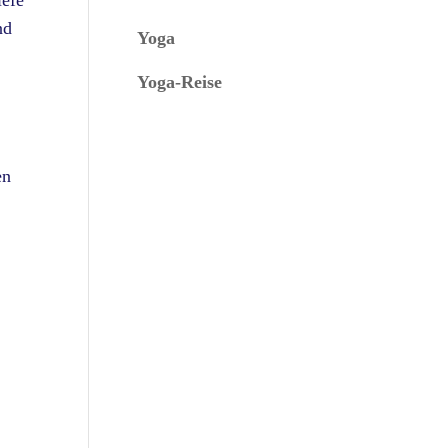
iefe
nd
Yoga
Yoga-Reise
en