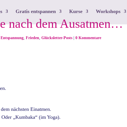
s
Gratis entspannen
Kurse
Workshops
use nach dem Ausatmen…
,
Entspannung
,
Frieden
,
Glücksletter-Posts
|
0 Kommentare
en.
r dem nächsten Einatmen.
t. Oder „Kumbaka“ (im Yoga).