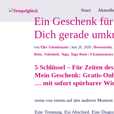
Start
Aktuelle
Ein Geschenk für
Dich gerade umk
von
Elke Schenkmann
|
Juni 20, 2026
|
Bewusstsein
,
Reise
,
Schönheit
,
Yoga
,
Yoga-Reise
|
0 Kommentare
5 Schlüssel – Für Zeiten d
Mein Geschenk: Gratis-On
… mit sofort spürbarer Wi
wenn von einem auf den anderen Moment 
Eine Trennung. Ein Abschied. Eine Diagnos