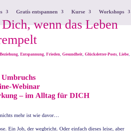
s
Gratis entspannen
Kurse
Workshops
 Dich, wenn das Leben
rempelt
Beziehung
,
Entspannung
,
Frieden
,
Gesundheit
,
Glücksletter-Posts
,
Liebe
,
es Umbruchs
line-Webinar
rkung – im Alltag für DICH
nichts mehr ist wie davor…
e. Ein Job, der wegbricht. Oder einfach dieses leise, aber