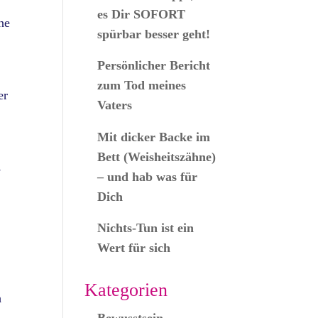
es Dir SOFORT
ne
spürbar besser geht!
Persönlicher Bericht
zum Tod meines
er
Vaters
Mit dicker Backe im
Bett (Weisheitszähne)
s
– und hab was für
Dich
Nichts-Tun ist ein
Wert für sich
Kategorien
h
Bewusstsein