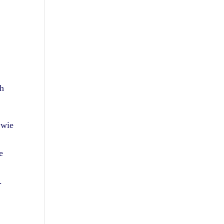
h
 wie
e
.