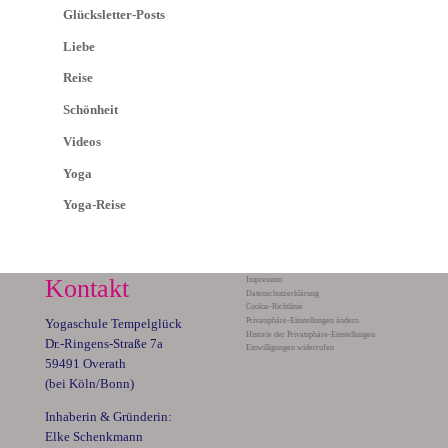
Glücksletter-Posts
Liebe
Reise
Schönheit
Videos
Yoga
Yoga-Reise
Kontakt
Impressum
Datenschutzerklärung
Cookie-Richtlinie
Privatsphäre-Einstellungen ändern
Yogaschule Tempelglück
Historie der Privatsphäre-Einstellungen
Dr.-Ringens-Straße 7a
Einwilligungen widerrufen
59491 Overath
(bei Köln/Bonn)
Inhaberin & Gründerin:
Elke Schenkmann