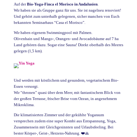
Auf der
Bio-Yoga-Finca el Morisco in Andalusien
.
Wir haben sie als Gruppe ganz für uns. Sie ist nagelneu renoviert!
Und gehört zum unterhalb gelegenen, sicher manchen von Euch
bekannten Seminarhaus “Casa el Morisco”.
Wir haben eigenem Swimmingpool mit Palmen.
Olivenhain und Mango-, Orangen- und Avocadobäume auf 7 ha
Land gehören dazu. Sogar eine Sauna! Direkt oberhalb des Meeres
gelegen (1,5 km).
Und werden mit köstlichem und gesundem, vegetarischem Bio-
Essen versorgt.
Wir “thronen” quasi über dem Meer, mit fantastischem Blick von
der großen Terrasse, frischer Brise vom Ozean, in angenehmem
Mikroklima.
Die klimatisierten Zimmer und der gekühlte Yogaraum
versprechen zudem eine super Kombi aus Entspannung, Yoga,
Zusammensein mit Gleichgesinnten und Urlaubsfeeling. Bei
bester Körper-, Geist-, Herzens-Nahrung. ❤️🙏