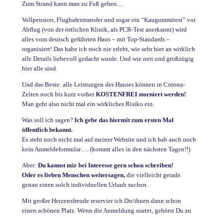
Zum Strand kann man zu Fuß gehen…
Vollpension, Flughafentransfer und sogar ein “Kaugummitest” vor
Abflug (von der örtlichen Klinik, als PCR-Test anerkannt) wird
alles vom deutsch geführten Haus – mit Top-Standards –
organisiert! Das habe ich noch nie erlebt, wie sehr hier an wirklich
alle Details liebevoll gedacht wurde. Und wie nett und großzügig
hier alle sind.
Und das Beste: alle Leistungen des Hauses können in Corona-
Zeiten noch bis kurz vorher
KOSTENFREI storniert werden!
Man geht also nicht mal ein wirkliches Risiko ein.
Was soll ich sagen?
Ich gebe das hiermit zum ersten Mal
öffentlich bekannt.
Es steht noch nicht mal auf meiner Website und ich hab auch noch
kein Anmeldeformular…. (kommt alles in den nächsten Tagen!!)
Aber:
Du kannst mir bei Interesse gern schon schreiben!
Oder es lieben Menschen weitersagen,
die vielleicht gerade
genau einen solch individuellen Urlaub suchen.
Mit großer Herzensfreude reservier ich Dir/ihnen dann schon
einen schönen Platz. Wenn die Anmeldung startet, gehörst Du zu