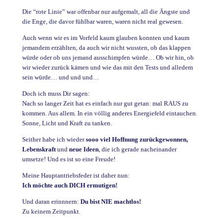
Die “rote Linie” war offenbar nur aufgemalt, all die Ängste und
die Enge, die davor fühlbar waren, waren nicht real gewesen.
Auch wenn wir es im Vorfeld kaum glauben konnten und kaum
jemandem erzählten, da auch wir nicht wussten, ob das klappen
würde oder ob uns jemand ausschimpfen würde… Ob wir hin, ob
wir wieder zurück kämen und wie das mit den Tests und alledem
sein würde… und und und…
Doch ich muss Dir sagen:
Nach so langer Zeit hat es einfach nur gut getan: mal RAUS zu
kommen. Aus allem. In ein völlig anderes Energiefeld eintauchen.
Sonne, Licht und Kraft zu tanken.
Seither habe ich wieder
sooo viel Hoffnung zurückgewonnen,
Lebenskraft
und
neue Ideen
, die ich gerade nacheinander
umsetze! Und es ist so eine Freude!
Meine Hauptantriebsfeder ist daher nun:
Ich möchte auch DICH ermutigen!
Und daran erinnnern:
Du bist NIE machtlos!
Zu keinem Zeitpunkt.