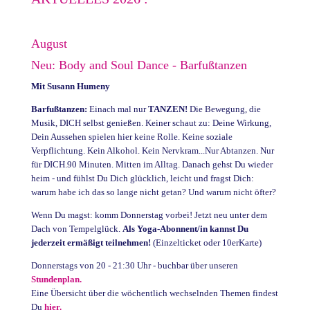
August
Neu: Body and Soul Dance - Barfußtanzen
Mit Susann Humeny
Barfußtanzen:
Einach mal nur
TANZEN!
Die Bewegung, die
Musik, DICH selbst genießen. Keiner schaut zu: Deine Wirkung,
Dein Aussehen spielen hier keine Rolle. Keine soziale
Verpflichtung. Kein Alkohol. Kein Nervkram...Nur Abtanzen. Nur
für DICH.90 Minuten. Mitten im Alltag. Danach gehst Du wieder
heim - und fühlst Du Dich glücklich, leicht und fragst Dich:
warum habe ich das so lange nicht getan? Und warum nicht öfter?
Wenn Du magst: komm Donnerstag vorbei! Jetzt neu unter dem
Dach von Tempelglück.
Als Yoga-Abonnent/in kannst Du
jederzeit ermäßigt teilnehmen!
(Einzelticket oder 10erKarte)
Donnerstags von 20 - 21:30 Uhr - buchbar über unseren
Stundenplan.
Eine Übersicht über die wöchentlich wechselnden Themen findest
Du
hier.