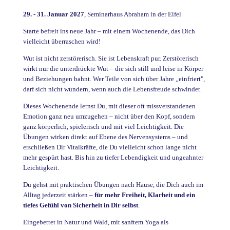
29. - 31. Januar 2027
, Seminarhaus Abraham in der Eifel
Starte befreit ins neue Jahr – mit einem Wochenende, das Dich
vielleicht überraschen wird!
Wut ist nicht zerstörerisch. Sie ist Lebenskraft pur. Zerstörerisch
wirkt nur die unterdrückte Wut – die sich still und leise in Körper
und Beziehungen bahnt. Wer Teile von sich über Jahre „einfriert",
darf sich nicht wundern, wenn auch die Lebensfreude schwindet.
Dieses Wochenende lernst Du, mit dieser oft missverstandenen
Emotion ganz neu umzugehen – nicht über den Kopf, sondern
ganz körperlich, spielerisch und mit viel Leichtigkeit. Die
Übungen wirken direkt auf Ebene des Nervensystems – und
erschließen Dir Vitalkräfte, die Du vielleicht schon lange nicht
mehr gespürt hast. Bis hin zu tiefer Lebendigkeit und ungeahnter
Leichtigkeit.
Du gehst mit praktischen Übungen nach Hause, die Dich auch im
Alltag jederzeit stärken –
für mehr Freiheit, Klarheit und ein
tiefes Gefühl von Sicherheit in Dir selbst
.
Eingebettet in Natur und Wald, mit sanftem Yoga als