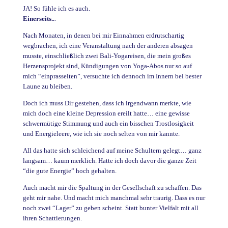
JA! So fühle ich es auch.
Einerseits..
.
Nach Monaten, in denen bei mir Einnahmen erdrutschartig
wegbrachen, ich eine Veranstaltung nach der anderen absagen
musste, einschließlich zwei Bali-Yogareisen, die mein großes
Herzensprojekt sind, Kündigungen von Yoga-Abos nur so auf
mich “einprasselten”, versuchte ich dennoch im Innern bei bester
Laune zu bleiben.
Doch ich muss Dir gestehen, dass ich irgendwann merkte, wie
mich doch eine kleine Depression ereilt hatte… eine gewisse
schwermütige Stimmung und auch ein bisschen Trostlosigkeit
und Energieleere, wie ich sie noch selten von mir kannte.
All das hatte sich schleichend auf meine Schultern gelegt… ganz
langsam… kaum merklich. Hatte ich doch davor die ganze Zeit
“die gute Energie” hoch gehalten.
Auch macht mir die Spaltung in der Gesellschaft zu schaffen. Das
geht mir nahe. Und macht mich manchmal sehr traurig. Dass es nur
noch zwei “Lager” zu geben scheint. Statt bunter Vielfalt mit all
ihren Schattierungen.