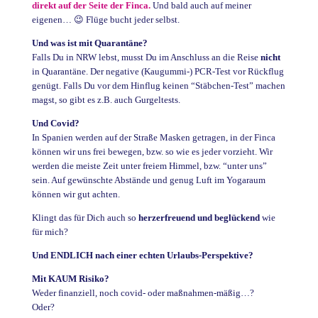
direkt auf der Seite der Finca.
Und bald auch auf meiner
eigenen… 😉 Flüge bucht jeder selbst.
Und was ist mit Quarantäne?
Falls Du in NRW lebst, musst Du im Anschluss an die Reise
nicht
in Quarantäne. Der negative (Kaugummi-) PCR-Test vor Rückflug
genügt. Falls Du vor dem Hinflug keinen “Stäbchen-Test” machen
magst, so gibt es z.B. auch Gurgeltests.
Und Covid?
In Spanien werden auf der Straße Masken getragen, in der Finca
können wir uns frei bewegen, bzw. so wie es jeder vorzieht. Wir
werden die meiste Zeit unter freiem Himmel, bzw. “unter uns”
sein. Auf gewünschte Abstände und genug Luft im Yogaraum
können wir gut achten.
Klingt das für Dich auch so
herzerfreuend und beglückend
wie
für mich?
Und ENDLICH nach einer echten Urlaubs-Perspektive?
Mit KAUM Risiko?
Weder finanziell, noch covid- oder maßnahmen-mäßig…?
Oder?