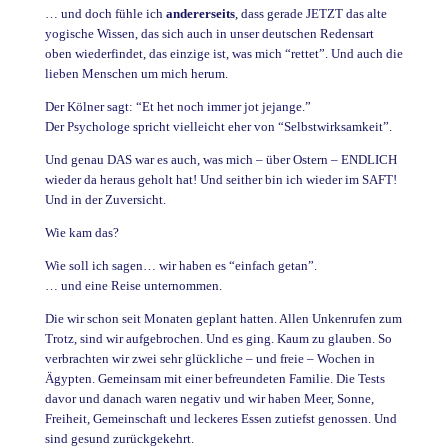
… und doch fühle ich
andererseits
, dass gerade JETZT das alte
yogische Wissen, das sich auch in unser deutschen Redensart
oben wiederfindet, das einzige ist, was mich “rettet”. Und auch die
lieben Menschen um mich herum.
Der Kölner sagt: “Et het noch immer jot jejange.”
Der Psychologe spricht vielleicht eher von “Selbstwirksamkeit”.
Und genau DAS war es auch, was mich – über Ostern – ENDLICH
wieder da heraus geholt hat! Und seither bin ich wieder im SAFT!
Und in der Zuversicht.
Wie kam das?
Wie soll ich sagen… wir haben es “einfach getan”.
… und eine Reise unternommen.
Die wir schon seit Monaten geplant hatten. Allen Unkenrufen zum
Trotz, sind wir aufgebrochen. Und es ging. Kaum zu glauben. So
verbrachten wir zwei sehr glückliche – und freie – Wochen in
Ägypten. Gemeinsam mit einer befreundeten Familie. Die Tests
davor und danach waren negativ und wir haben Meer, Sonne,
Freiheit, Gemeinschaft und leckeres Essen zutiefst genossen. Und
sind gesund zurückgekehrt.