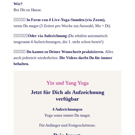
Wie?
Bei Dir zu Hause.
🧘
🧘🏽
️ In Form von 4 Live-Yoga-Stunden (via Zoom),
wenn Du magst (3 Zeiten pro Woche zur Auswahl, Mo + Di).
🧘🏻
🧘🏻
️Oder via Aufzeichnung
(Du erhältst automatisch
insgesamt 4 Aufzeichnungen, die 1. steht schon bereit!)
🧘🏽
🧘
️ Du kannst zu Deiner Wunschzeit praktizieren.
Alles
auch jederzeit wiederholen.
Die Videos darfst Du für immer
behalten.
Yin und Yang Yoga
Jetzt für Dich als Aufzeichnung
verfügbar
4 Aufzeichnungen
Yoga wann immer Du magst.
Für Anfänger und Fortgeschrittene.