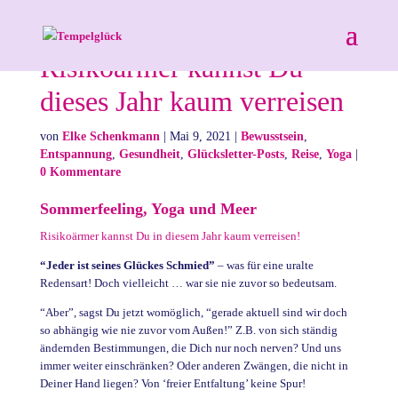
Risikoärmer kannst Du
dieses Jahr kaum verreisen
von
Elke Schenkmann
|
Mai 9, 2021
|
Bewusstsein
,
Entspannung
,
Gesundheit
,
Glücksletter-Posts
,
Reise
,
Yoga
|
0 Kommentare
Sommerfeeling, Yoga und Meer
Risikoärmer kannst Du in diesem Jahr kaum verreisen!
“Jeder ist seines Glückes Schmied”
– was für eine uralte
Redensart! Doch vielleicht … war sie nie zuvor so bedeutsam.
“Aber”, sagst Du jetzt womöglich, “gerade aktuell sind wir doch
so abhängig wie nie zuvor vom Außen!” Z.B. von sich ständig
ändernden Bestimmungen, die Dich nur noch nerven? Und uns
immer weiter einschränken? Oder anderen Zwängen, die nicht in
Deiner Hand liegen? Von ‘freier Entfaltung’ keine Spur!