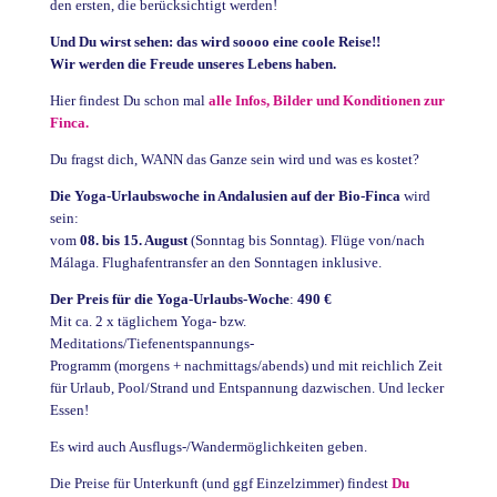
den ersten, die berücksichtigt werden!
Und Du wirst sehen: das wird soooo eine coole Reise!!
Wir werden die Freude unseres Lebens haben.
Hier findest Du schon mal
alle Infos, Bilder und Konditionen zur
Finca.
Du fragst dich, WANN das Ganze sein wird und was es kostet?
Die
Yoga-Urlaubswoche in Andalusien auf der Bio-Finca
wird
sein:
vom
08. bis 15. August
(Sonntag bis Sonntag). Flüge von/nach
Málaga. Flughafentransfer an den Sonntagen inklusive.
Der Preis für die Yoga-Urlaubs-Woche
:
490 €
Mit ca. 2 x täglichem Yoga- bzw.
Meditations/Tiefenentspannungs-
Programm (morgens + nachmittags/abends) und mit reichlich Zeit
für Urlaub, Pool/Strand und Entspannung dazwischen. Und lecker
Essen!
Es wird auch Ausflugs-/Wandermöglichkeiten geben.
Die Preise für Unterkunft (und ggf Einzelzimmer) findest
Du