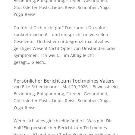
Beziehung
,
Entspannung
,
Frieden
,
Gesundheit
,
Glücksletter-Posts
,
Liebe
,
Reise
,
Schönheit
,
Yoga
,
Yoga-Reise
Du fühlst Dich nicht gut? Das kannst Du sofort
konkret machen!… und entspricht universellen
Gesetzen. Du bist ein unbegrenzt machtvolles
geistiges Wesen! Nicht Opfer von Umständen oder
Symptomen. Ich weiß…. im Alltag leicht
gesagt… Gleich...
Persönlicher Bericht zum Tod meines Vaters
von
Elke Schenkmann
|
Mai 29, 2026
|
Bewusstsein
,
Beziehung
,
Entspannung
,
Frieden
,
Gesundheit
,
Glücksletter-Posts
,
Liebe
,
Reise
,
Schönheit
,
Yoga
,
Yoga-Reise
Wenn sich alles gleichzeitig ändert…Was gibt Dir
Halt?Ein persönlicher Bericht zum Tod meines
Vaters… KI und neue Technologien explodieren da