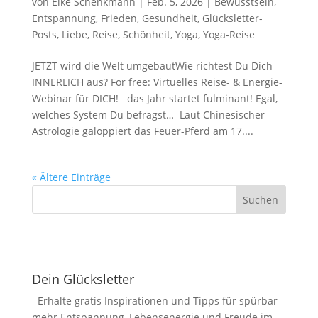
von
Elke Schenkmann
|
Feb. 5, 2026
|
Bewusstsein
,
Entspannung
,
Frieden
,
Gesundheit
,
Glücksletter-
Posts
,
Liebe
,
Reise
,
Schönheit
,
Yoga
,
Yoga-Reise
JETZT wird die Welt umgebautWie richtest Du Dich
INNERLICH aus? For free: Virtuelles Reise- & Energie-
Webinar für DICH! das Jahr startet fulminant! Egal,
welches System Du befragst… Laut Chinesischer
Astrologie galoppiert das Feuer-Pferd am 17....
« Ältere Einträge
Dein Glücksletter
Erhalte gratis Inspirationen und Tipps für spürbar
mehr Entspannung, Lebensenergie und Freude im