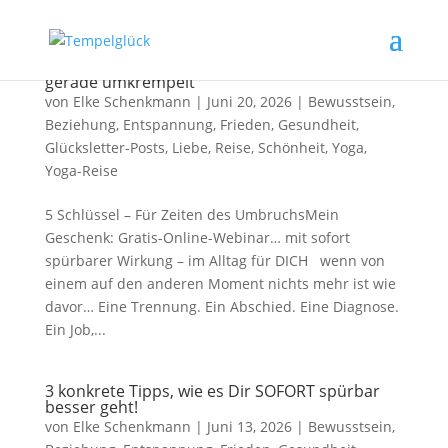
Ein Geschenk für Dich, wenn das Leben Dich
gerade umkrempelt
von
Elke Schenkmann
|
Juni 20, 2026
|
Bewusstsein
,
Beziehung
,
Entspannung
,
Frieden
,
Gesundheit
,
Glücksletter-Posts
,
Liebe
,
Reise
,
Schönheit
,
Yoga
,
Yoga-Reise
5 Schlüssel – Für Zeiten des UmbruchsMein
Geschenk: Gratis-Online-Webinar… mit sofort
spürbarer Wirkung – im Alltag für DICH wenn von
einem auf den anderen Moment nichts mehr ist wie
davor… Eine Trennung. Ein Abschied. Eine Diagnose.
Ein Job,...
3 konkrete Tipps, wie es Dir SOFORT spürbar
besser geht!
von
Elke Schenkmann
|
Juni 13, 2026
|
Bewusstsein
,