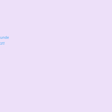
tunde
zt!