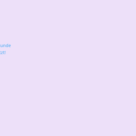
tunde
zt!