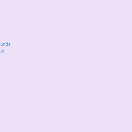
tunde
zt!