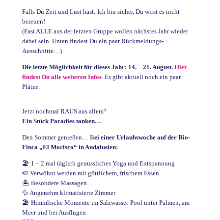
Falls Du Zeit und Lust hast: Ich bin sicher, Du wirst es nicht
bereuen!
(Fast ALLE aus der letzten Gruppe wollen nächstes Jahr wieder
dabei sein. Unten findest Du ein paar Rückmeldungs-
Ausschnitte…)
Die letzte Möglichkeit für dieses Jahr:
14. – 21. August.
Hier
findest Du alle weiteren Infos
. Es gibt aktuell noch ein paar
Plätze.
Jetzt nochmal RAUS aus allem?
Ein Stück Paradies tanken…
Den Sommer genießen… B
ei einer Urlaubswoche auf der Bio-
Finca „El Morisco“ in Andalusien:
🏖 1 – 2 mal täglich genüssliches Yoga und Entspannung
🍉 Verwöhnt werden mit göttlichem, frischem Essen
🏝 Besondere Massagen…
💦 Angenehm klimatisierte Zimmer
🏖 Himmlische Momente im Salzwasser-Pool unter Palmen, am
Meer und bei Ausflügen