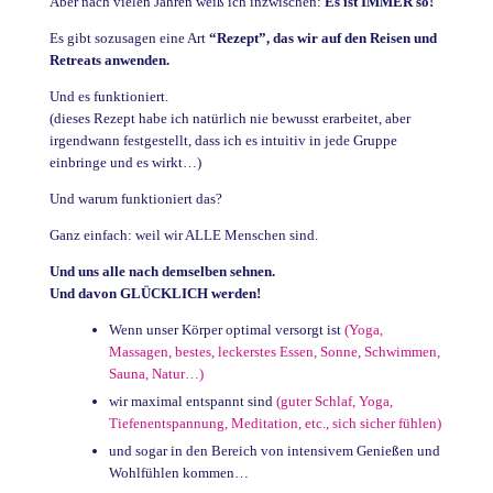
Aber nach vielen Jahren weiß ich inzwischen:
Es ist IMMER so!
Es gibt sozusagen eine Art
“Rezept”, das wir auf den Reisen und
Retreats anwenden.
Und es funktioniert.
(dieses Rezept habe ich natürlich nie bewusst erarbeitet, aber
irgendwann festgestellt, dass ich es intuitiv in jede Gruppe
einbringe und es wirkt…)
Und warum funktioniert das?
Ganz einfach: weil wir ALLE Menschen sind.
Und uns alle nach demselben sehnen.
Und davon GLÜCKLICH werden!
Wenn unser Körper optimal versorgt ist
(Yoga,
Massagen, bestes, leckerstes Essen, Sonne, Schwimmen,
Sauna, Natur…)
wir maximal entspannt sind
(guter Schlaf, Yoga,
Tiefenentspannung, Meditation, etc., sich sicher fühlen)
und sogar in den Bereich von intensivem Genießen und
Wohlfühlen kommen…