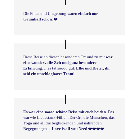
Die Finca und Umgebung waren
einfach nur
traumhaft schön.
❤️
Diese Reise an diesen besonderen Ort und zu mir
war
eine wundervolle Zeit und ganz besondere
Erfahrung
. …es tat soooo gut.
Elke und Dieter, ihr
seid ein unschlagbares Team!
Es war eine soooo schöne Reise mit euch beiden.
Das
war wie Liebestank-Füllen. Der Ort, die Menschen, das
Yoga und all die beglückenden und nährenden
Begegnungen…
Love is all you Need
❤️❤️❤️❤️