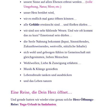
unsere Sinne auf allen Ebenen erfreut werden…
(tolle
Umgebung, Natur, Meer, etc.)
unser Herz berührt wird,
wir es endlich mal ganz öffnen können…
alle
Gefühle
erwünscht sind… und fließen dürfen….
wir sind soo sehr fühlende Wesen. Und wie oft kommt
das zu kurz? Emotional sein dürfen…
die Seele Nahrung bekommt (Input, Sinnstiftendes,
Zukunftsweisendes, wertvolle, nützliche Inhalte)
sich wohl und geborgen fühlen in Gemeinschaft mit
gleichgesinnten, lieben Menschen
Wohlwollen, Liebe & Zuneigung erfahren…
Musik & Klänge genießen
Lebensfreude tanken und ausdrücken
und das Leben tanzen
Eine Reise, die Dein Herz öffnet…
Und gerade hatten wir wieder eine genau solche
Herz-Öffnungs-
Reise:
Yoga-Urlaub in Andalusien
.