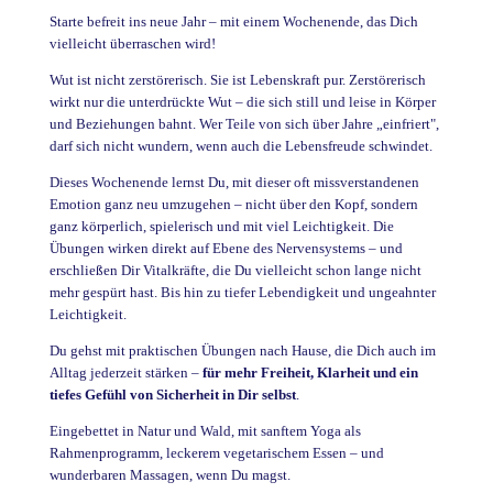
Starte befreit ins neue Jahr – mit einem Wochenende, das Dich
vielleicht überraschen wird!
Wut ist nicht zerstörerisch. Sie ist Lebenskraft pur. Zerstörerisch
wirkt nur die unterdrückte Wut – die sich still und leise in Körper
und Beziehungen bahnt. Wer Teile von sich über Jahre „einfriert",
darf sich nicht wundern, wenn auch die Lebensfreude schwindet.
Dieses Wochenende lernst Du, mit dieser oft missverstandenen
Emotion ganz neu umzugehen – nicht über den Kopf, sondern
ganz körperlich, spielerisch und mit viel Leichtigkeit. Die
Übungen wirken direkt auf Ebene des Nervensystems – und
erschließen Dir Vitalkräfte, die Du vielleicht schon lange nicht
mehr gespürt hast. Bis hin zu tiefer Lebendigkeit und ungeahnter
Leichtigkeit.
Du gehst mit praktischen Übungen nach Hause, die Dich auch im
Alltag jederzeit stärken –
für mehr Freiheit, Klarheit und ein
tiefes Gefühl von Sicherheit in Dir selbst
.
Eingebettet in Natur und Wald, mit sanftem Yoga als
Rahmenprogramm, leckerem vegetarischem Essen – und
wunderbaren Massagen, wenn Du magst.