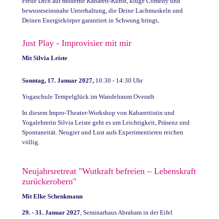
Freue Dich auf moderne Kabarett-Kunst, kluge Comedy und
bewusstseinsnahe Unterhaltung, die Deine Lachmuskeln und
Deinen Energiekörper garantiert in Schwung bringt
.
Just Play - Improvisier mit mir
Mit Silvia Leiste
Sonntag, 17. Januar 2027,
10:30 - 14:30 Uhr
Yogaschule Tempelglück im Wandelraum Overath
In diesem Impro-Theater-Workshop von Kabarettistin und
Yogalehrerin Silvia Leiste geht es um Leichtigkeit, Präsenz und
Spontaneität.
Neugier und Lust aufs Experimentieren reichen
völlig.
Neujahrsretreat "Wutkraft befreien – Lebenskraft
zurückerobern"
Mit Elke Schenkmann
29. - 31. Januar 2027
, Seminarhaus Abraham in der Eifel