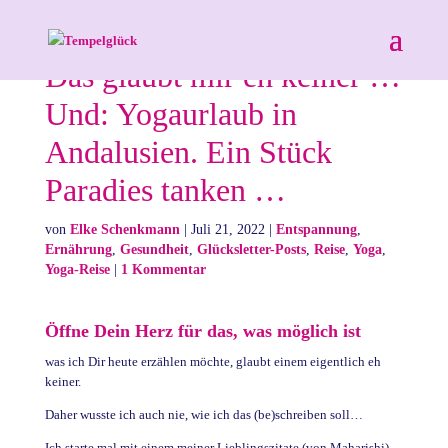
Das glaubt mir eh keiner …
Und: Yogaurlaub in
Andalusien. Ein Stück
Paradies tanken …
von
Elke Schenkmann
|
Juli 21, 2022
|
Entspannung
,
Ernährung
,
Gesundheit
,
Glücksletter-Posts
,
Reise
,
Yoga
,
Yoga-Reise
|
1 Kommentar
Öffne Dein Herz für das, was möglich ist
was ich Dir heute erzählen möchte, glaubt einem eigentlich eh
keiner.
Daher wusste ich auch nie, wie ich das (be)schreiben soll…
Ich starte mal mit einem meiner Lieblingszitate (von Maharishi).