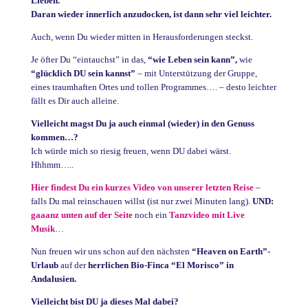
Lieben.
Daran wieder innerlich anzudocken, ist dann sehr viel leichter.
Auch, wenn Du wieder mitten in Herausforderungen steckst.
Je öfter Du “eintauchst” in das,
“wie Leben sein kann”,
wie
“glücklich DU sein kannst”
– mit Unterstützung der Gruppe,
eines traumhaften Ortes und tollen Programmes…. – desto leichter
fällt es Dir auch alleine.
Vielleicht magst Du ja auch einmal (wieder) in den Genuss
kommen…?
Ich würde mich so riesig freuen, wenn DU dabei wärst.
Hhhmm…..
Hier findest Du ein kurzes Video von unserer letzten Reise
–
falls Du mal reinschauen willst (ist nur zwei Minuten lang).
UND:
gaaanz unten auf der Seite
noch ein
Tanzvideo mit Live
Musik
…
Nun freuen wir uns schon auf den nächsten
“Heaven on Earth”-
Urlaub
auf der
herrlichen Bio-Finca “El Morisco” in
Andalusien.
Vielleicht bist DU ja dieses Mal dabei?