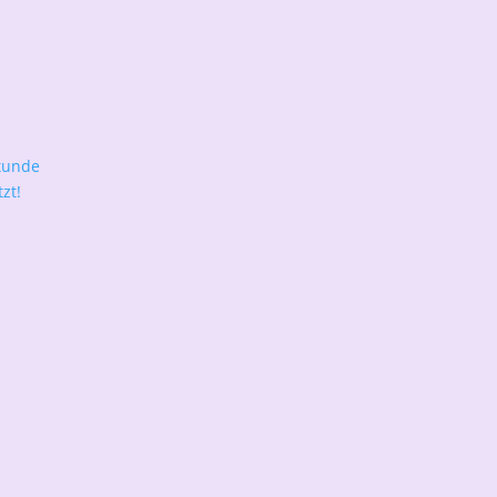
tunde
zt!