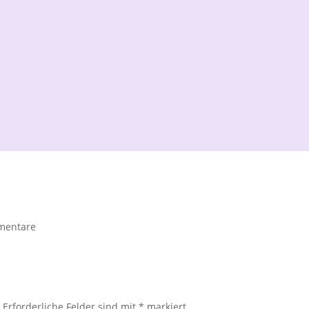
mentare
.
Erforderliche Felder sind mit
*
markiert