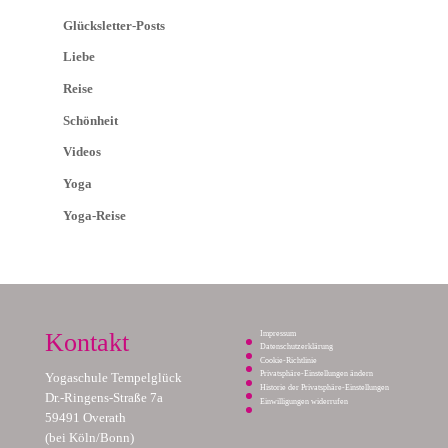
Glücksletter-Posts
Liebe
Reise
Schönheit
Videos
Yoga
Yoga-Reise
Kontakt
Impressum
Datenschutzerklärung
Cookie-Richtlinie
Privatsphäre-Einstellungen ändern
Yogaschule Tempelglück
Historie der Privatsphäre-Einstellungen
Dr.-Ringens-Straße 7a
Einwilligungen widerrufen
59491 Overath
(bei Köln/Bonn)