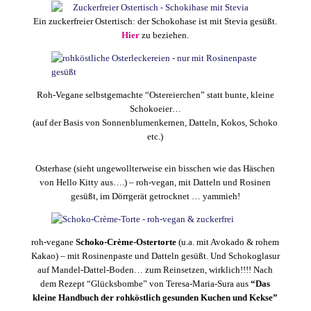
Ein zuckerfreier Ostertisch: der Schokohase ist mit Stevia
gesüßt.
Hier
zu beziehen.
Roh-Vegane selbstgemachte “Ostereierchen” statt bunte, kleine
Schokoeier…
(auf der Basis von Sonnenblumenkernen, Datteln, Kokos, Schoko
etc.)
Osterhase (sieht ungewollterweise ein bisschen wie das Häschen
von Hello Kitty aus….) – roh-vegan, mit Datteln und Rosinen
gesüßt, im Dörrgerät getrocknet … yammieh!
roh-vegane
Schoko-Crème-Ostertorte
(u.a. mit Avokado & rohem
Kakao) – mit Rosinenpaste und Datteln gesüßt. Und Schokoglasur
auf Mandel-Dattel-Boden… zum Reinsetzen, wirklich!!!! Nach
dem Rezept “Glücksbombe” von Teresa-Maria-Sura aus
“Das
kleine Handbuch der rohköstlich gesunden Kuchen und Kekse”