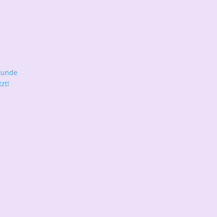
tunde
zt!