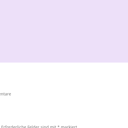
ntare
.
Erforderliche Felder sind mit
*
markiert