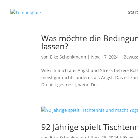
Star
Was möchte die Bedingun
lassen?
von
Elke Schenkmann
|
Nov. 17, 2024
|
Bewuss
Wie ich mich aus Angst und Stress befreie Bot
meist gar nichts anderes als Angst. Das ist z
Du bist gestresst, wenn Du...
92 Jährige spielt Tischte
von
Elke Schenkmann
|
Sep. 26, 2024
|
Bewuss