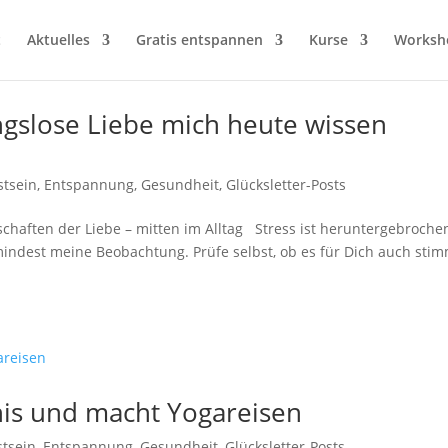
t
Aktuelles
Gratis entspannen
Kurse
Worksh
gslose Liebe mich heute wissen
tsein
,
Entspannung
,
Gesundheit
,
Glücksletter-Posts
schaften der Liebe – mitten im Alltag Stress ist heruntergebroche
umindest meine Beobachtung. Prüfe selbst, ob es für Dich auch stim
nnis und macht Yogareisen
tsein
,
Entspannung
,
Gesundheit
,
Glücksletter-Posts