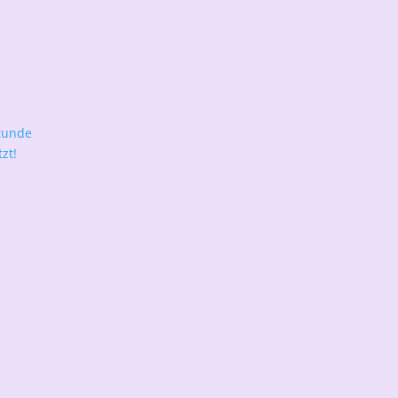
tunde
zt!