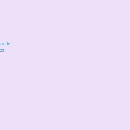
tunde
zt!