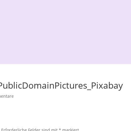
ublicDomainPictures_Pixabay
entare
.
Erforderliche Felder sind mit
*
markiert