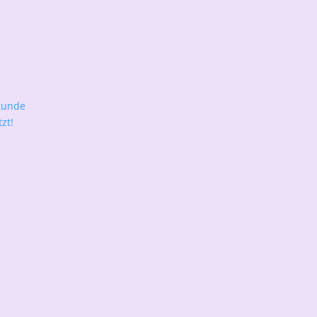
tunde
zt!