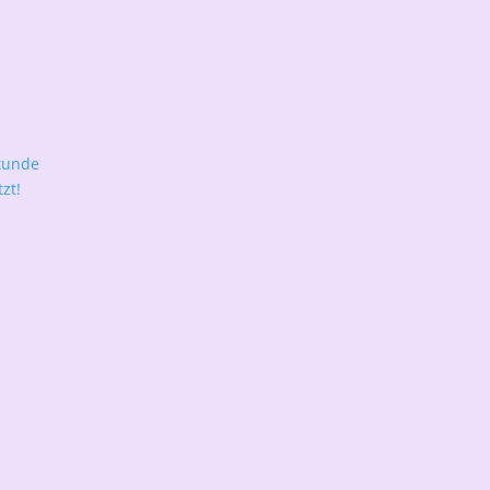
tunde
zt!